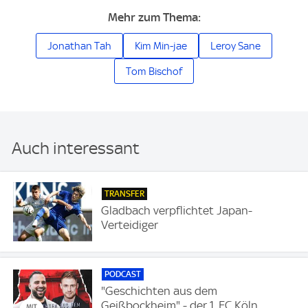
Mehr zum Thema:
Jonathan Tah
Kim Min-jae
Leroy Sane
Tom Bischof
Auch interessant
TRANSFER
Gladbach verpflichtet Japan-
Verteidiger
PODCAST
"Geschichten aus dem
Geißbockheim" - der 1. FC Köln