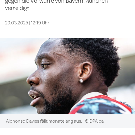
gegen die Vorwürfe von Bayern München
verteidigt.
29.03.2025 | 12:19 Uhr
Image:
Alphonso Davies fällt monatelang aus.
© DPA pa