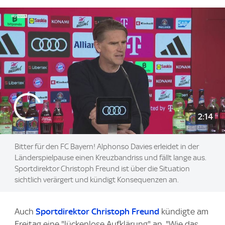
2:14
Bitter für den FC Bayern! Alphonso Davies erleidet in der
Länderspielpause einen Kreuzbandriss und fällt lange aus.
Sportdirektor Christoph Freund ist über die Situation
sichtlich verärgert und kündigt Konsequenzen an.
Auch
Sportdirektor Christoph Freund
kündigte am
Freitag eine "lückenlose Aufklärung" an. "Wie das