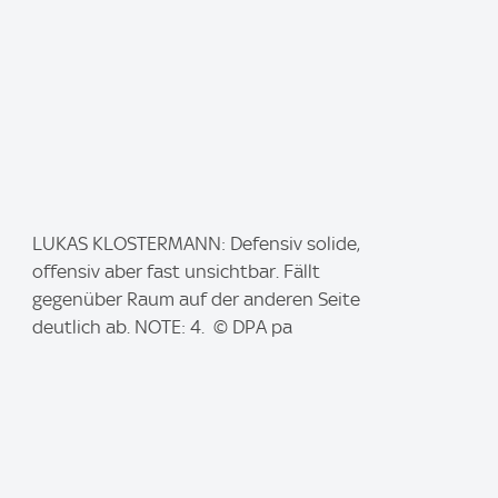
I
LUKAS KLOSTERMANN: Defensiv solide,
m
offensiv aber fast unsichtbar. Fällt
a
gegenüber Raum auf der anderen Seite
g
deutlich ab. NOTE: 4. © DPA pa
e
: