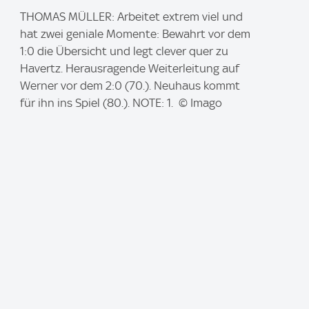
I
THOMAS MÜLLER: Arbeitet extrem viel und
m
hat zwei geniale Momente: Bewahrt vor dem
a
1:0 die Übersicht und legt clever quer zu
g
Havertz. Herausragende Weiterleitung auf
e
Werner vor dem 2:0 (70.). Neuhaus kommt
:
für ihn ins Spiel (80.). NOTE: 1. © Imago