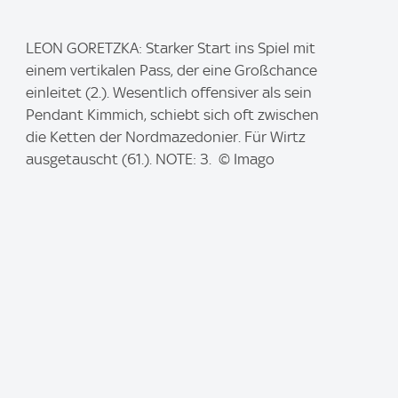
I
LEON GORETZKA: Starker Start ins Spiel mit
m
einem vertikalen Pass, der eine Großchance
a
einleitet (2.). Wesentlich offensiver als sein
g
Pendant Kimmich, schiebt sich oft zwischen
e
die Ketten der Nordmazedonier. Für Wirtz
:
ausgetauscht (61.). NOTE: 3. © Imago