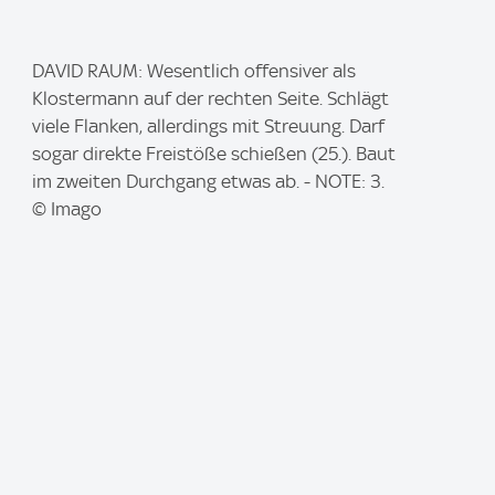
I
DAVID RAUM: Wesentlich offensiver als
m
Klostermann auf der rechten Seite. Schlägt
a
viele Flanken, allerdings mit Streuung. Darf
g
sogar direkte Freistöße schießen (25.). Baut
e
im zweiten Durchgang etwas ab. - NOTE: 3.
:
© Imago