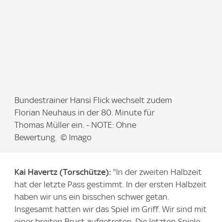
I
Bundestrainer Hansi Flick wechselt zudem
m
Florian Neuhaus in der 80. Minute für
a
Thomas Müller ein. - NOTE: Ohne
g
Bewertung. © Imago
e
:
Kai Havertz (Torschütze):
"In der zweiten Halbzeit
hat der letzte Pass gestimmt. In der ersten Halbzeit
haben wir uns ein bisschen schwer getan.
Insgesamt hatten wir das Spiel im Griff. Wir sind mit
einer breiten Brust aufgetreten. Die letzten Spiele