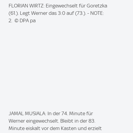
I
FLORIAN WIRTZ: Eingewechselt für Goretzka
m
(61.). Legt Werner das 3:0 auf (73.). - NOTE:
a
2. © DPA pa
g
e
:
I
JAMAL MUSIALA: In der 74. Minute für
m
Werner eingewechselt. Bleibt in der 83.
a
Minute eiskalt vor dem Kasten und erzielt