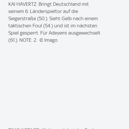
I
KAI HAVERTZ: Bringt Deutschland mit
m
seinem 6. Länderspieltor auf die
a
Siegerstraße (50.). Sieht Gelb nach einem
g
taktischen Foul (54.) und ist im nächsten
e
Spiel gesperrt. Für Adeyemi ausgewechselt
:
(61.). NOTE: 2. © Imago