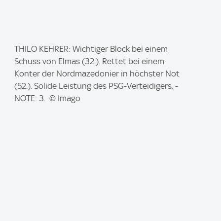
I
THILO KEHRER: Wichtiger Block bei einem
m
Schuss von Elmas (32.). Rettet bei einem
a
Konter der Nordmazedonier in höchster Not
g
(52.). Solide Leistung des PSG-Verteidigers. -
e
NOTE: 3. © Imago
: