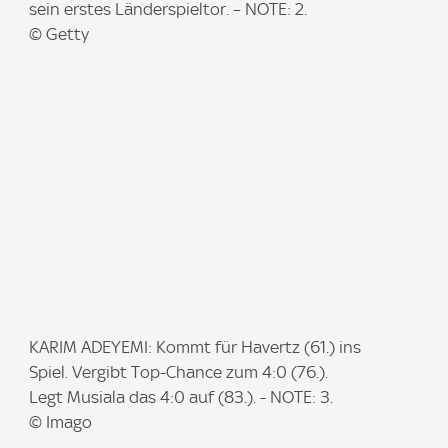
g
sein erstes Länderspieltor. – NOTE: 2.
e
© Getty
:
I
KARIM ADEYEMI: Kommt für Havertz (61.) ins
m
Spiel. Vergibt Top-Chance zum 4:0 (76.).
a
Legt Musiala das 4:0 auf (83.). - NOTE: 3.
g
© Imago
e