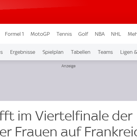
Formel 1
MotoGP
Tennis
Golf
NBA
NHL
Meh
os
Ergebnisse
Spielplan
Tabellen
Teams
Ligen 
ft im Viertelfinale der
er Frauen auf Frankrei