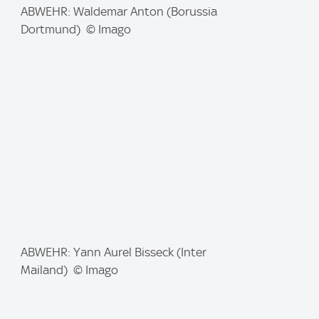
I
ABWEHR: Waldemar Anton (Borussia
m
Dortmund) © Imago
a
g
e
:
I
ABWEHR: Yann Aurel Bisseck (Inter
m
Mailand) © Imago
a
g