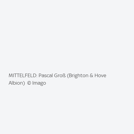
e
:
I
MITTELFELD: Pascal Groß (Brighton & Hove
m
Albion) © Imago
a
g
e
: