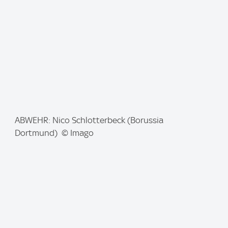
:
I
ABWEHR: Nico Schlotterbeck (Borussia
m
Dortmund) © Imago
a
g
e
: