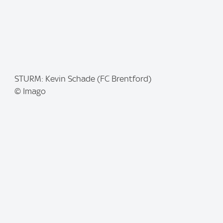
I
STURM: Kevin Schade (FC Brentford)
m
© Imago
a
g
e
: