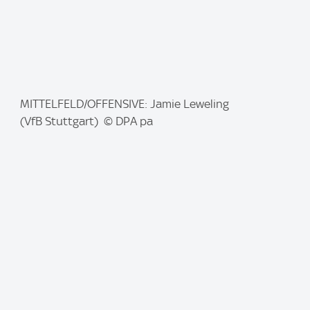
I
MITTELFELD/OFFENSIVE: Jamie Leweling
m
(VfB Stuttgart) © DPA pa
a
g
e
: