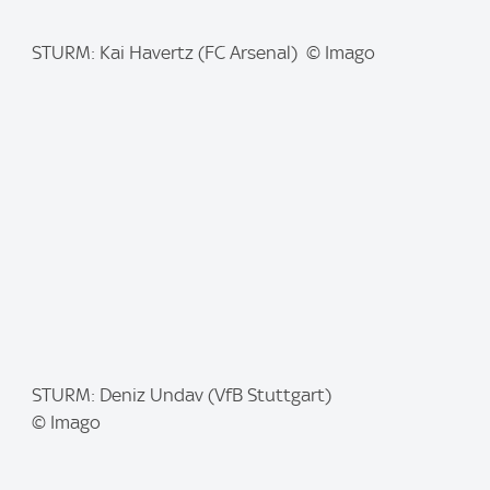
I
STURM: Kai Havertz (FC Arsenal) © Imago
m
a
g
e
:
I
STURM: Deniz Undav (VfB Stuttgart)
m
© Imago
a
g