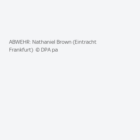
I
ABWEHR: Nathaniel Brown (Eintracht
m
Frankfurt) © DPA pa
a
g
e
: