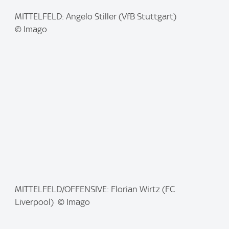
I
MITTELFELD: Angelo Stiller (VfB Stuttgart)
m
© Imago
a
g
e
:
I
MITTELFELD/OFFENSIVE: Florian Wirtz (FC
m
Liverpool) © Imago
a
g