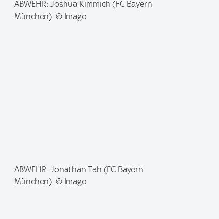
I
ABWEHR: Joshua Kimmich (FC Bayern
m
München) © Imago
a
g
e
:
I
ABWEHR: Jonathan Tah (FC Bayern
m
München) © Imago
a
g
e