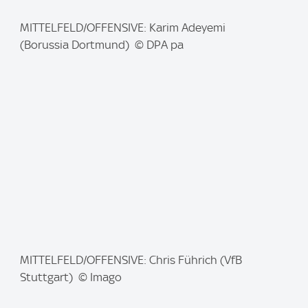
I
MITTELFELD/OFFENSIVE: Karim Adeyemi
m
(Borussia Dortmund) © DPA pa
a
g
e
:
I
MITTELFELD/OFFENSIVE: Chris Führich (VfB
m
Stuttgart) © Imago
a