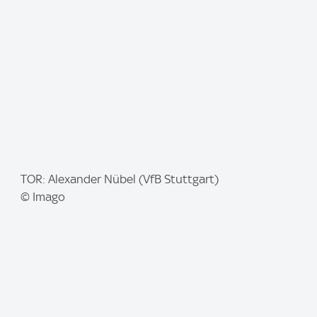
e
:
I
TOR: Alexander Nübel (VfB Stuttgart)
m
© Imago
a
g
e
: