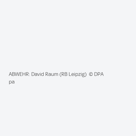
e
:
I
ABWEHR: David Raum (RB Leipzig) © DPA
m
pa
a
g
e
: