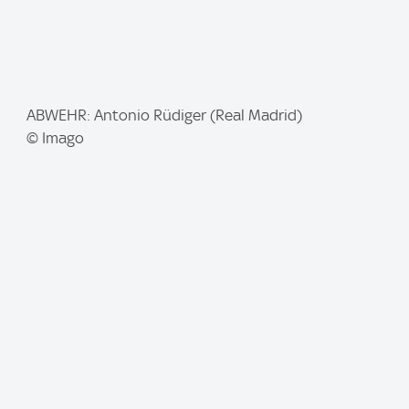
I
ABWEHR: Antonio Rüdiger (Real Madrid)
m
© Imago
a
g
e
: