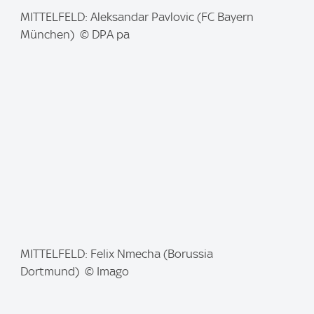
I
MITTELFELD: Aleksandar Pavlovic (FC Bayern
m
München) © DPA pa
a
g
e
:
I
MITTELFELD: Felix Nmecha (Borussia
m
Dortmund) © Imago
a
g