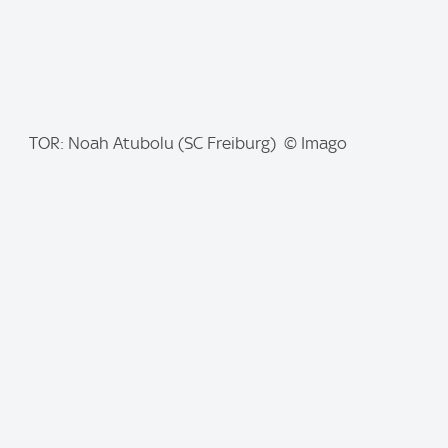
I
TOR: Noah Atubolu (SC Freiburg) © Imago
m
a
g
e
: