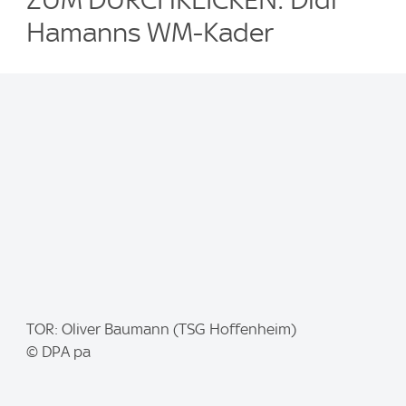
Hamanns WM-Kader
I
TOR: Oliver Baumann (TSG Hoffenheim)
m
© DPA pa
a
g