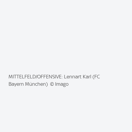
e
:
I
MITTELFELD/OFFENSIVE: Lennart Karl (FC
m
Bayern München) © Imago
a
g
e
: