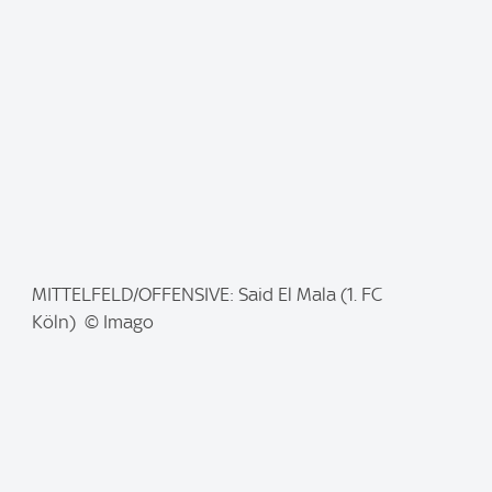
g
e
:
I
MITTELFELD/OFFENSIVE: Said El Mala (1. FC
m
Köln) © Imago
a
g
e
: