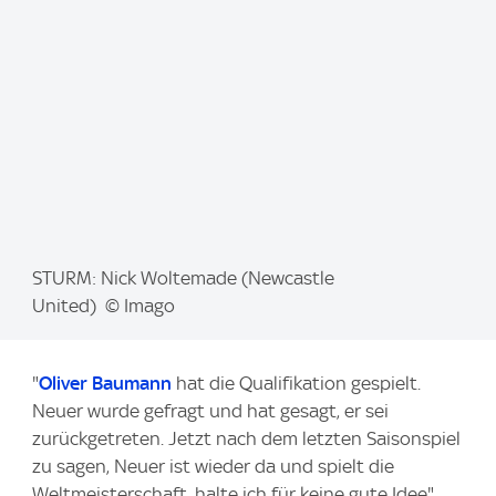
e
:
I
STURM: Nick Woltemade (Newcastle
m
United) © Imago
a
g
"
Oliver Baumann
hat die Qualifikation gespielt.
e
Neuer wurde gefragt und hat gesagt, er sei
:
zurückgetreten. Jetzt nach dem letzten Saisonspiel
zu sagen, Neuer ist wieder da und spielt die
Weltmeisterschaft, halte ich für keine gute Idee",