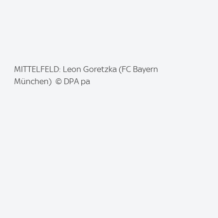
I
MITTELFELD: Leon Goretzka (FC Bayern
m
München) © DPA pa
a
g
e
: