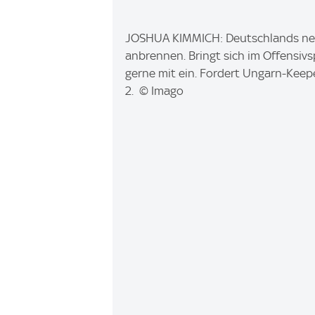
I
JOSHUA KIMMICH: Deutschlands neue
m
anbrennen. Bringt sich im Offensivs
a
gerne mit ein. Fordert Ungarn-Keep
g
2. © Imago
e
: