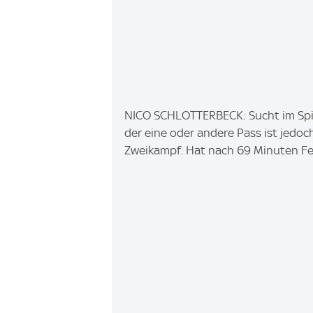
I
NICO SCHLOTTERBECK: Sucht im Spie
m
der eine oder andere Pass ist jedo
a
Zweikampf. Hat nach 69 Minuten Fe
g
e
: