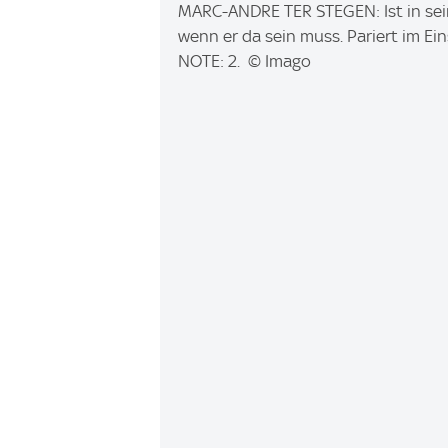
I
MARC-ANDRE TER STEGEN: Ist in sei
m
wenn er da sein muss. Pariert im E
a
NOTE: 2. © Imago
g
e
: