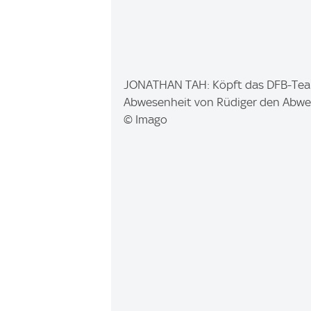
I
JONATHAN TAH: Köpft das DFB-Team f
m
Abwesenheit von Rüdiger den Abweh
a
© Imago
g
e
: