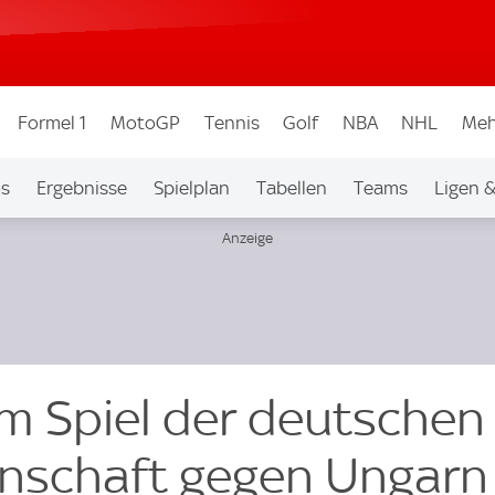
Formel 1
MotoGP
Tennis
Golf
NBA
NHL
Meh
os
Ergebnisse
Spielplan
Tabellen
Teams
Ligen 
m Spiel der deutschen
nschaft gegen Ungarn