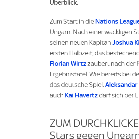
Überblick.
Nations Leagu
Zum Start in die
Ungarn. Nach einer wackligen S
Joshua 
seinen neuen Kapitän
ersten Halbzeit, das besteche
Florian Wirtz
zaubert nach der P
Ergebnistafel. Wie bereits bei 
Aleksandar 
das deutsche Spiel.
Kai Havertz
auch
darf sich per E
ZUM DURCHKLICKEN
Stars gegen Ungar