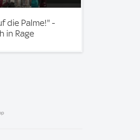
f die Palme!" -
ch in Rage
pp