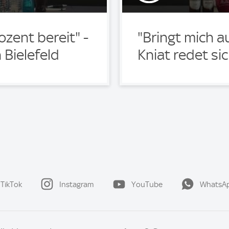
ozent bereit" -
"Bringt mich au
 Bielefeld
Kniat redet si
TikTok
Instagram
YouTube
WhatsA