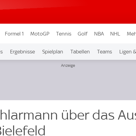
Formel 1
MotoGP
Tennis
Golf
NBA
NHL
Meh
os
Ergebnisse
Spielplan
Tabellen
Teams
Ligen 
chlarmann über das Au
Bielefeld