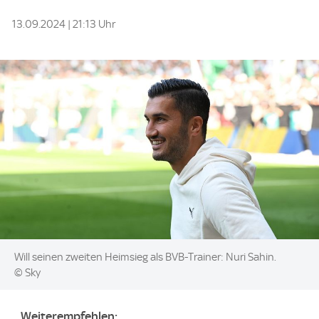
13.09.2024 | 21:13 Uhr
Image:
Will seinen zweiten Heimsieg als BVB-Trainer: Nuri Sahin.
© Sky
Weiterempfehlen: