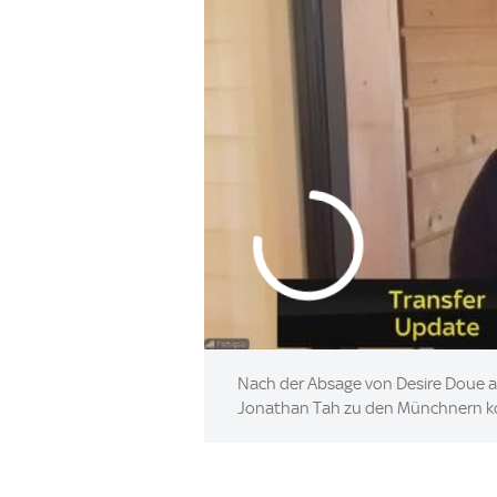
Nach der Absage von Desire Doue a
Jonathan Tah zu den Münchnern kom