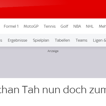
Formel 1
MotoGP
Tennis
Golf
NBA
NHL
Meh
os
Ergebnisse
Spielplan
Tabellen
Teams
Ligen 
han Tah nun doch zu