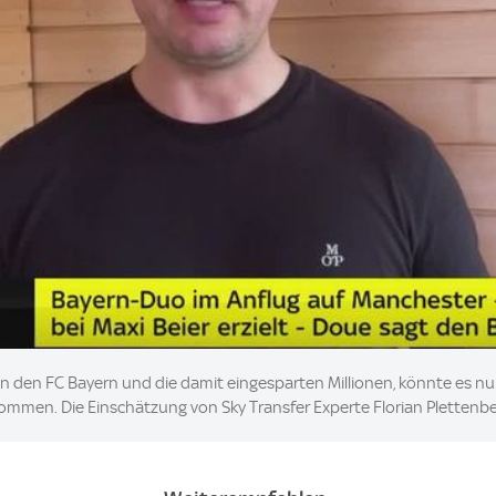
n den FC Bayern und die damit eingesparten Millionen, könnte es n
men. Die Einschätzung von Sky Transfer Experte Florian Plettenbe