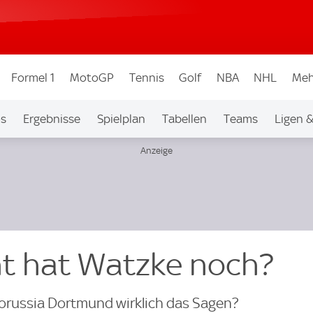
Formel 1
MotoGP
Tennis
Golf
NBA
NHL
Meh
os
Ergebnisse
Spielplan
Tabellen
Teams
Ligen 
ht hat Watzke noch?
Borussia Dortmund wirklich das Sagen?