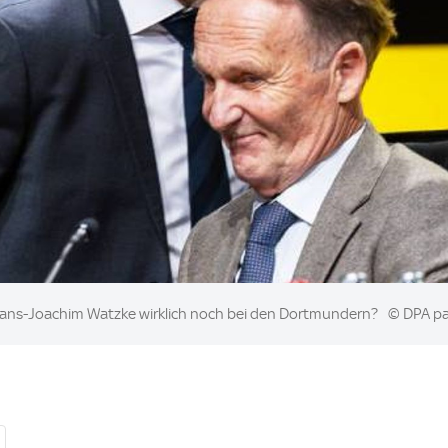
Hans-Joachim Watzke wirklich noch bei den Dortmundern?
© DPA p