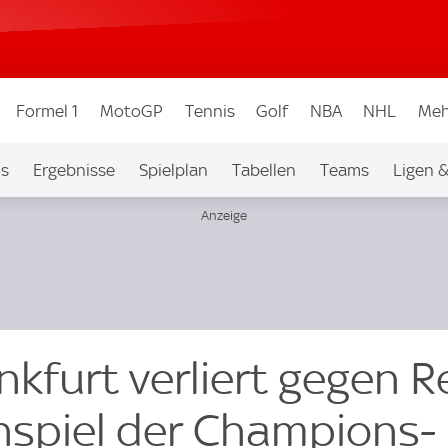
Formel 1
MotoGP
Tennis
Golf
NBA
NHL
Meh
os
Ergebnisse
Spielplan
Tabellen
Teams
Ligen 
nkfurt verliert gegen R
nspiel der Champions-