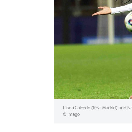
Image:
Linda Caicedo (Real Madrid) und Na
© Imago