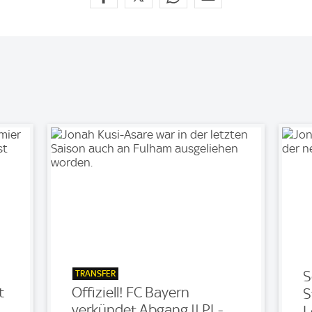
TRANSFER
S
t
Offiziell! FC Bayern
S
verkündet Abgang || PL-
L