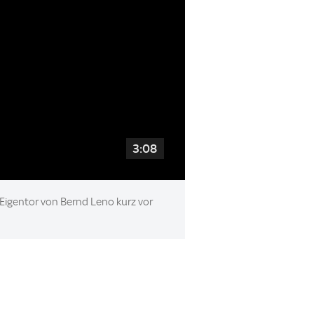
3:08
 Eigentor von Bernd Leno kurz vor