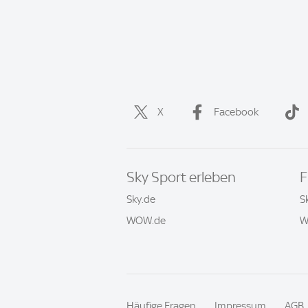
X
Facebook
Sky Sport erleben
F
Sky.de
S
WOW.de
W
Häufige Fragen
Impressum
AGB