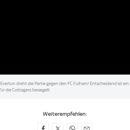
C Everton dreht die Partie gegen den FC Fulham! Entscheidend ist ein
für die Cottagers besiegelt.
Weiterempfehlen: