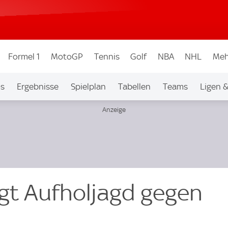
Formel 1
MotoGP
Tennis
Golf
NBA
NHL
Meh
os
Ergebnisse
Spielplan
Tabellen
Teams
Ligen 
ngt Aufholjagd gegen