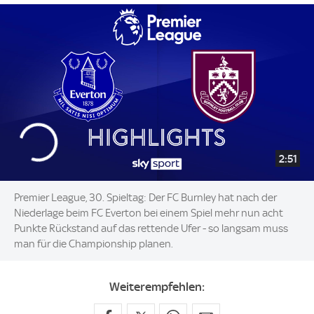
2:51
Premier League, 30. Spieltag: Der FC Burnley hat nach der
Niederlage beim FC Everton bei einem Spiel mehr nun acht
Punkte Rückstand auf das rettende Ufer - so langsam muss
man für die Championship planen.
Weiterempfehlen: