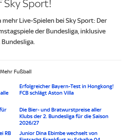
 Sky Sport!
 mehr Live-Spielen bei Sky Sport: Der
mstagspiele der Bundesliga, inklusive
 Bundesliga.
Mehr Fußball
Erfolgreicher Bayern-Test in Hongkong!
alle
FCB schlägt Aston Villa
für
Die Bier- und Bratwurstpreise aller
Klubs der 2. Bundesliga für die Saison
2026/27
ei RB
Junior Dina Ebimbe wechselt von
Eintracht Frankfurt zu Schalke 04