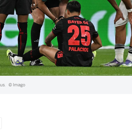
aus.
© Imago