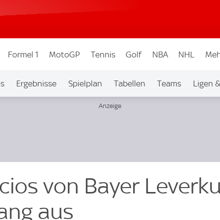
Formel 1
MotoGP
Tennis
Golf
NBA
NHL
Meh
os
Ergebnisse
Spielplan
Tabellen
Teams
Ligen 
acios von Bayer Leverk
lang aus