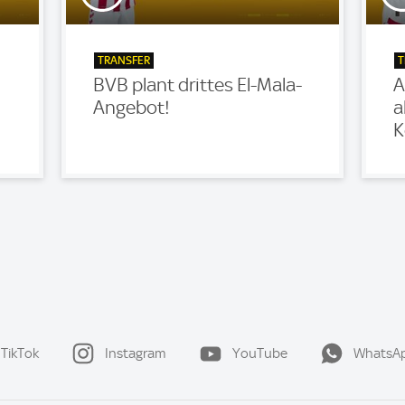
TRANSFER
T
BVB plant drittes El-Mala-
A
Angebot!
a
K
TikTok
Instagram
YouTube
WhatsA