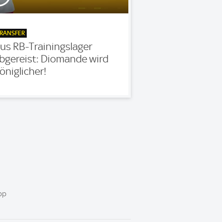
RANSFER
us RB-Trainingslager
bgereist: Diomande wird
öniglicher!
pp