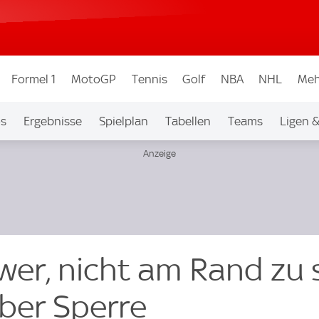
Formel 1
MotoGP
Tennis
Golf
NBA
NHL
Meh
os
Ergebnisse
Spielplan
Tabellen
Teams
Ligen 
hwer, nicht am Rand zu 
ber Sperre