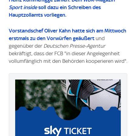
Sport inside
soll dazu ein Schreiben des
Hauptzollamts vorliegen.
Vorstandschef Oliver Kahn hatte sich am Mittwoch
erstmals zu den Vorwürfen geäußert
und
gegenüber der
Deutschen Presse-Agentur
bekräftigt, dass
der FCB "in dieser Angelegenheit
vollumfänglich mit den Behörden kooperieren wird".