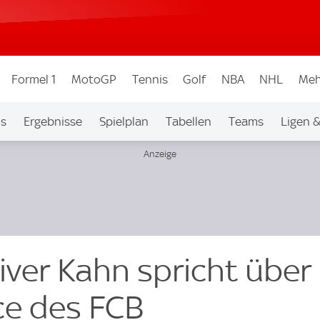
Formel 1
MotoGP
Tennis
Golf
NBA
NHL
Meh
os
Ergebnisse
Spielplan
Tabellen
Teams
Ligen 
iver Kahn spricht über
ce des FCB