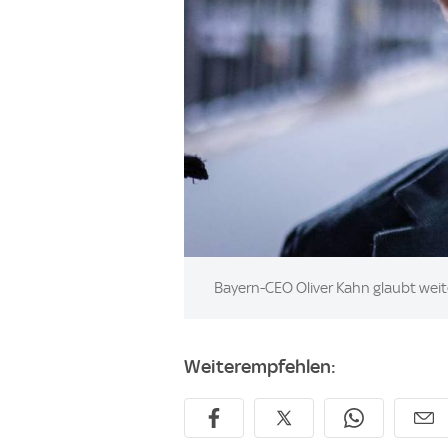
Image:
Bayern-CEO Oliver Kahn glaubt wei
Weiterempfehlen: