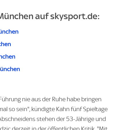
München auf skysport.de:
München
chen
ünchen
München
 Führung nie aus der Ruhe habe bringen
mal so sein", kündigte Kahn fünf Spieltage
Abschneidens stehen der 53-Jährige und
c derzeit in der öffentlichen Kritik. "Mit