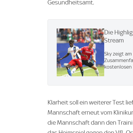
Gesundheitsamt.
Die Highli
Stream
Sky zeigt am
Zusammenfas
kostenlosen L
Klarheit soll ein weiterer Test 
Mannschaft erneut vom Klinikum
die Mannschaft dann den Train
das Heimspiel gegen den VfL O