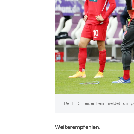
Image:
Der 1. FC Heidenheim meldet fünf po
Weiterempfehlen: