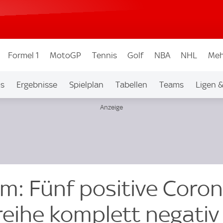
Formel 1
MotoGP
Tennis
Golf
NBA
NHL
Meh
os
Ergebnisse
Spielplan
Tabellen
Teams
Ligen 
m: Fünf positive Coron
reihe komplett negativ