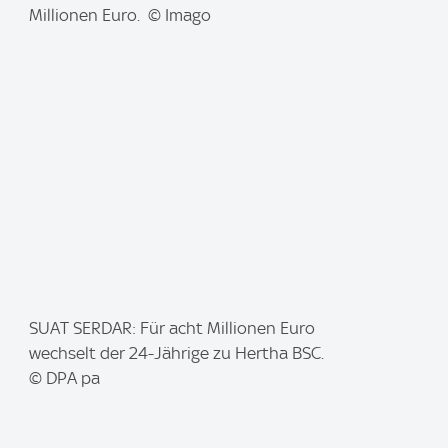
g
Millionen Euro. © Imago
e
:
I
SUAT SERDAR: Für acht Millionen Euro
m
wechselt der 24-Jährige zu Hertha BSC.
a
© DPA pa
g
e