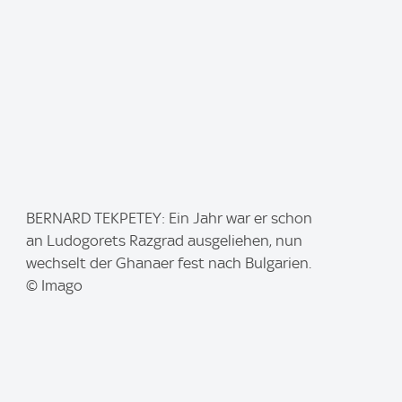
:
I
BERNARD TEKPETEY: Ein Jahr war er schon
m
an Ludogorets Razgrad ausgeliehen, nun
a
wechselt der Ghanaer fest nach Bulgarien.
g
© Imago
e
: