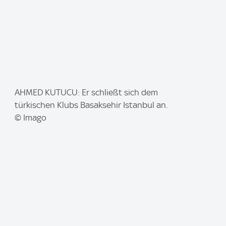
I
AHMED KUTUCU: Er schließt sich dem
m
türkischen Klubs Basaksehir Istanbul an.
a
© Imago
g
e
: