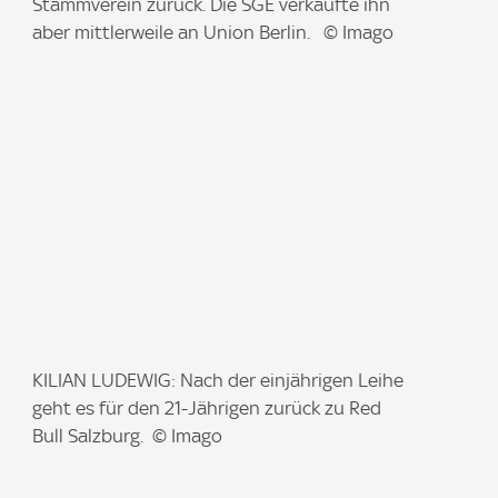
g
Stammverein zurück. Die SGE verkaufte ihn
e
aber mittlerweile an Union Berlin. © Imago
:
I
KILIAN LUDEWIG: Nach der einjährigen Leihe
m
geht es für den 21-Jährigen zurück zu Red
a
Bull Salzburg. © Imago
g
e