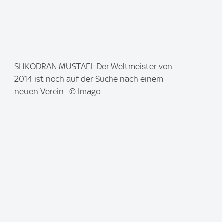
I
SHKODRAN MUSTAFI: Der Weltmeister von
m
2014 ist noch auf der Suche nach einem
a
neuen Verein. © Imago
g
e
: