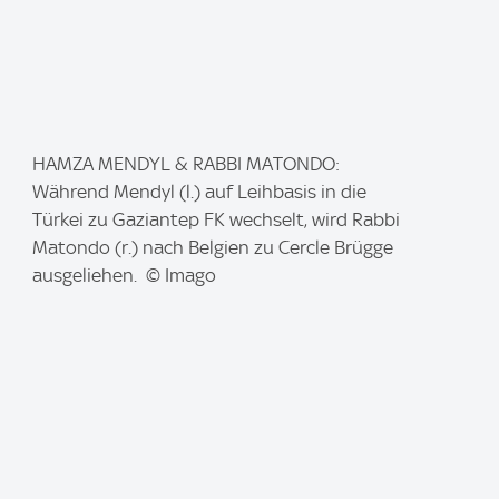
I
HAMZA MENDYL & RABBI MATONDO:
m
Während Mendyl (l.) auf Leihbasis in die
a
Türkei zu Gaziantep FK wechselt, wird Rabbi
g
Matondo (r.) nach Belgien zu Cercle Brügge
e
ausgeliehen. © Imago
: