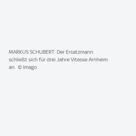
I
MARKUS SCHUBERT: Der Ersatzmann
m
schließt sich für drei Jahre Vitesse Arnheim
a
an. © Imago
g
e
: