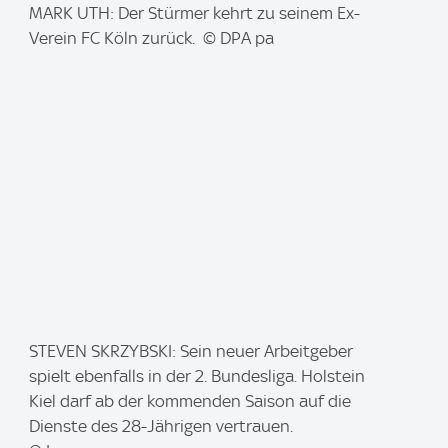
I
MARK UTH: Der Stürmer kehrt zu seinem Ex-
m
Verein FC Köln zurück. © DPA pa
a
g
e
:
I
STEVEN SKRZYBSKI: Sein neuer Arbeitgeber
m
spielt ebenfalls in der 2. Bundesliga. Holstein
a
Kiel darf ab der kommenden Saison auf die
g
Dienste des 28-Jährigen vertrauen.