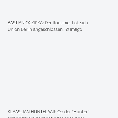
I
BASTIAN OCZIPKA: Der Routinier hat sich
m
Union Berlin angeschlossen. © Imago
a
g
e
:
I
KLAAS-JAN HUNTELAAR: Ob der ''Hunter''