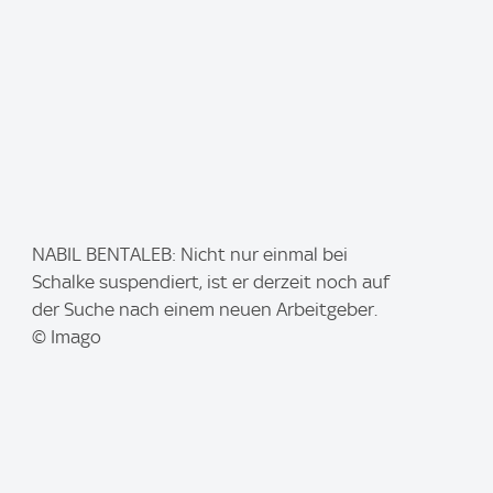
I
NABIL BENTALEB: Nicht nur einmal bei
m
Schalke suspendiert, ist er derzeit noch auf
a
der Suche nach einem neuen Arbeitgeber.
g
© Imago
e
: