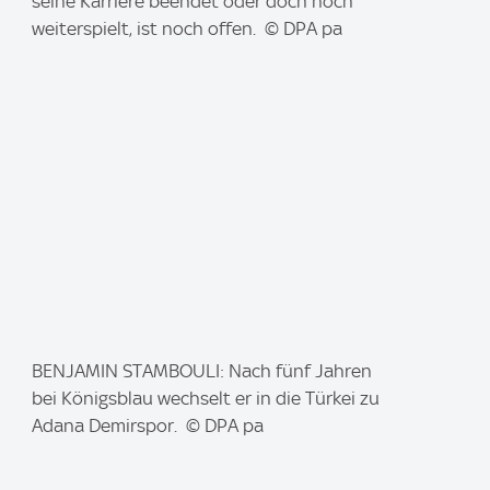
m
seine Karriere beendet oder doch noch
a
weiterspielt, ist noch offen. © DPA pa
g
e
:
I
BENJAMIN STAMBOULI: Nach fünf Jahren
m
bei Königsblau wechselt er in die Türkei zu
a
Adana Demirspor. © DPA pa
g
e