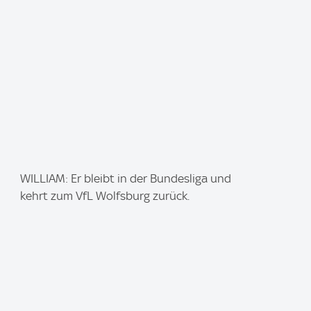
:
I
WILLIAM: Er bleibt in der Bundesliga und
m
kehrt zum VfL Wolfsburg zurück.
a
g
e
: