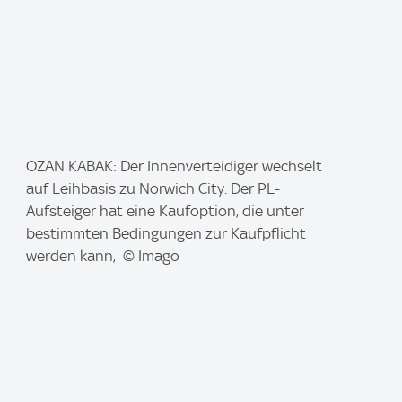
I
OZAN KABAK: Der Innenverteidiger wechselt
m
auf Leihbasis zu Norwich City. Der PL-
a
Aufsteiger hat eine Kaufoption, die unter
g
bestimmten Bedingungen zur Kaufpflicht
e
werden kann, © Imago
: