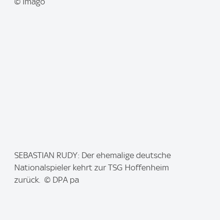
e
© Imago
:
I
SEBASTIAN RUDY: Der ehemalige deutsche
m
Nationalspieler kehrt zur TSG Hoffenheim
a
zurück. © DPA pa
g
e
: