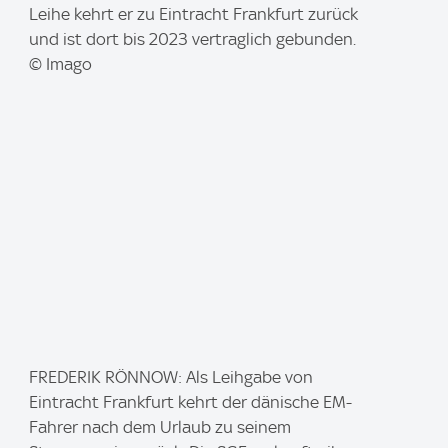
m
Leihe kehrt er zu Eintracht Frankfurt zurück
a
und ist dort bis 2023 vertraglich gebunden.
g
© Imago
e
:
I
FREDERIK RÖNNOW: Als Leihgabe von
m
Eintracht Frankfurt kehrt der dänische EM-
a
Fahrer nach dem Urlaub zu seinem