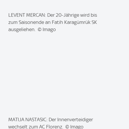
I
LEVENT MERCAN: Der 20-Jährige wird bis
m
zum Saisonende an Fatih Karagümrük SK
a
ausgeliehen. © Imago
g
e
:
I
MATIJA NASTASIC: Der Innenverteidiger
m
wechselt zum AC Florenz. © Imago