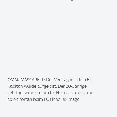
a
g
e
:
I
OMAR MASCARELL: Der Vertrag mit dem Ex-
m
Kapitän wurde aufgelöst. Der 28-Jährige
a
kehrt in seine spanische Heimat zurück und
g
spielt fortan beim FC Elche. © Imago
e
: