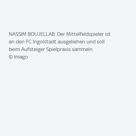
I
NASSIM BOUJELLAB: Der Mittelfeldspieler ist
m
an den FC Ingolstadt ausgeliehen und soll
a
beim Aufsteiger Spielpraxis sammeln.
g
© Imago
e
: