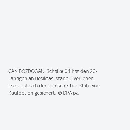
I
CAN BOZDOGAN: Schalke 04 hat den 20-
m
Jährigen an Besiktas Istanbul verliehen.
a
Dazu hat sich der türkische Top-Klub eine
g
Kaufoption gesichert. © DPA pa
e
: