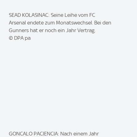
I
SEAD KOLASINAC: Seine Leihe vom FC
m
Arsenal endete zum Monatswechsel. Bei den
a
Gunners hat er noch ein Jahr Vertrag.
g
© DPA pa
e
:
I
GONCALO PACIENCIA: Nach einem Jahr