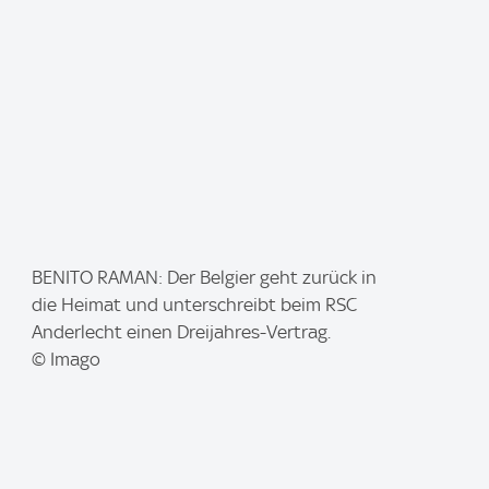
:
I
BENITO RAMAN: Der Belgier geht zurück in
m
die Heimat und unterschreibt beim RSC
a
Anderlecht einen Dreijahres-Vertrag.
g
© Imago
e
: