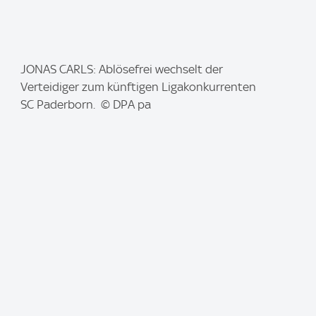
I
JONAS CARLS: Ablösefrei wechselt der
m
Verteidiger zum künftigen Ligakonkurrenten
a
SC Paderborn. © DPA pa
g
e
: