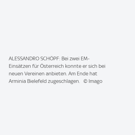
I
ALESSANDRO SCHÖPF: Bei zwei EM-
m
Einsätzen für Österreich konnte er sich bei
a
neuen Vereinen anbieten. Am Ende hat
g
Arminia Bielefeld zugeschlagen. © Imago
e
: