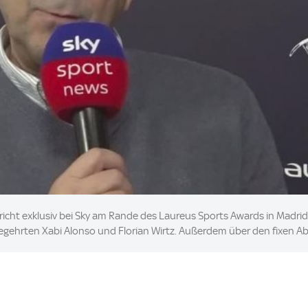
cht exklusiv bei Sky am Rande des Laureus Sports Awards in Madrid
egehrten Xabi Alonso und Florian Wirtz. Außerdem über den fixen A