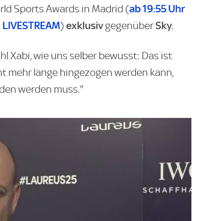
ab 19:55 Uhr
ld Sports Awards in Madrid (
en LIVESTREAM
exklusiv
Sky
)
gegenüber
.
l Xabi, wie uns selber bewusst: Das ist
cht mehr lange hingezogen werden kann,
ieden werden muss."