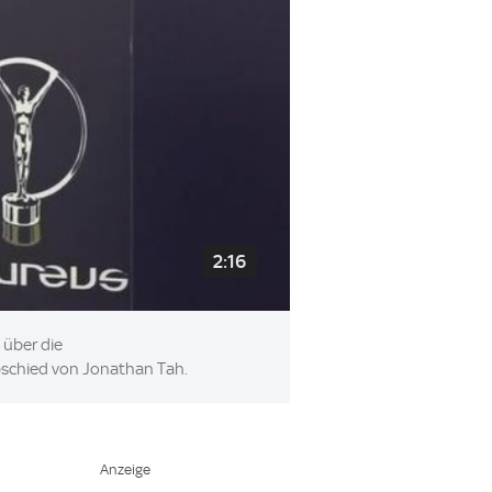
2:16
 über die
bschied von Jonathan Tah.