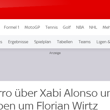
Formel 1
MotoGP
Tennis
Golf
NBA
NHL
Meh
os
Ergebnisse
Spielplan
Tabellen
Teams
Ligen 
ro über Xabi Alonso u
en um Florian Wirtz