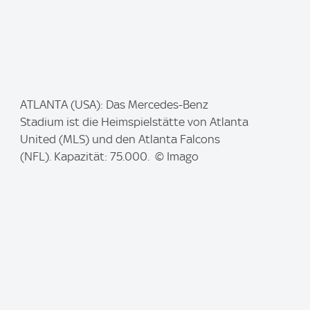
I
ATLANTA (USA): Das Mercedes-Benz
m
Stadium ist die Heimspielstätte von Atlanta
a
United (MLS) und den Atlanta Falcons
g
(NFL). Kapazität: 75.000. © Imago
e
: