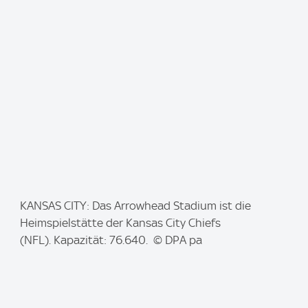
g
e
:
I
KANSAS CITY: Das Arrowhead Stadium ist die
m
Heimspielstätte der Kansas City Chiefs
a
(NFL). Kapazität: 76.640. © DPA pa
g
e
: