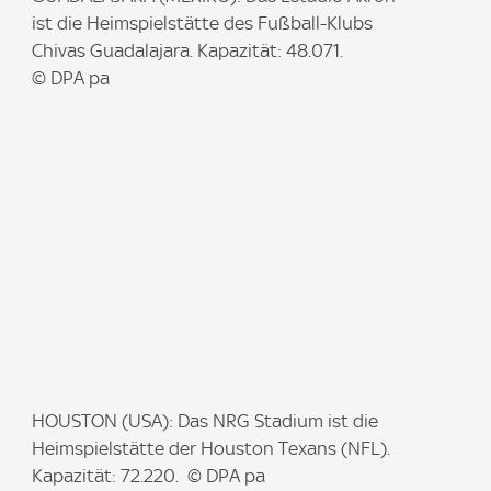
m
ist die Heimspielstätte des Fußball-Klubs
a
Chivas Guadalajara. Kapazität: 48.071.
g
© DPA pa
e
:
I
HOUSTON (USA): Das NRG Stadium ist die
m
Heimspielstätte der Houston Texans (NFL).
a
Kapazität: 72.220. © DPA pa