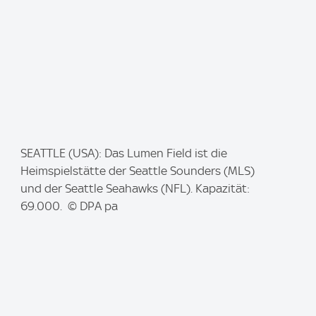
I
SEATTLE (USA): Das Lumen Field ist die
m
Heimspielstätte der Seattle Sounders (MLS)
a
und der Seattle Seahawks (NFL). Kapazität:
g
69.000. © DPA pa
e
: