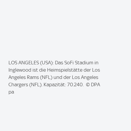
I
LOS ANGELES (USA): Das SoFi Stadium in
m
Inglewood ist die Heimspielstätte der Los
a
Angeles Rams (NFL) und der Los Angeles
g
Chargers (NFL). Kapazität: 70.240. © DPA
e
pa
: