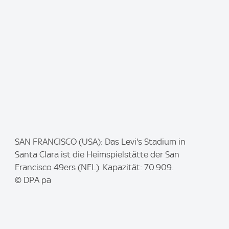
:
I
SAN FRANCISCO (USA): Das Levi's Stadium in
m
Santa Clara ist die Heimspielstätte der San
a
Francisco 49ers (NFL). Kapazität: 70.909.
g
© DPA pa
e
: