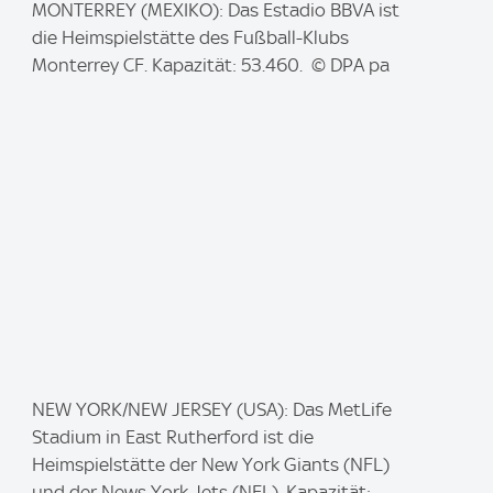
I
MONTERREY (MEXIKO): Das Estadio BBVA ist
m
die Heimspielstätte des Fußball-Klubs
a
Monterrey CF. Kapazität: 53.460. © DPA pa
g
e
:
I
NEW YORK/NEW JERSEY (USA): Das MetLife
m
Stadium in East Rutherford ist die
a
Heimspielstätte der New York Giants (NFL)
g
und der News York Jets (NFL). Kapazität: