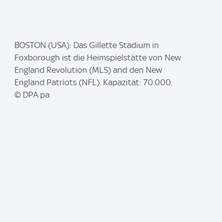
I
BOSTON (USA): Das Gillette Stadium in
m
Foxborough ist die Heimspielstätte von New
a
England Revolution (MLS) and den New
g
England Patriots (NFL). Kapazität: 70.000.
e
© DPA pa
: