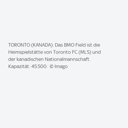
I
TORONTO (KANADA): Das BMO Field ist die
m
Heimspielstätte von Toronto FC (MLS) und
a
der kanadischen Nationalmannschaft.
g
Kapazität: 45.500. © Imago
e
: