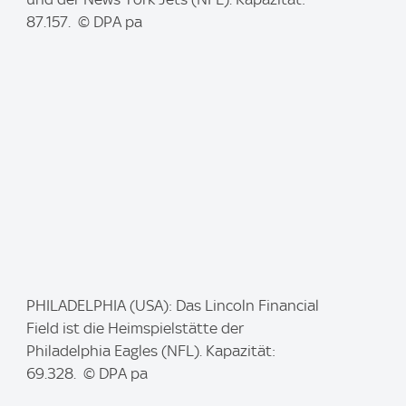
e
87.157. © DPA pa
:
I
PHILADELPHIA (USA): Das Lincoln Financial
m
Field ist die Heimspielstätte der
a
Philadelphia Eagles (NFL). Kapazität:
g
69.328. © DPA pa
e