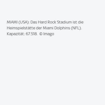
I
MIAMI (USA): Das Hard Rock Stadium ist die
m
Heimspielstätte der Miami Dolphins (NFL).
a
Kapazität: 67.518. © Imago
g
e
: