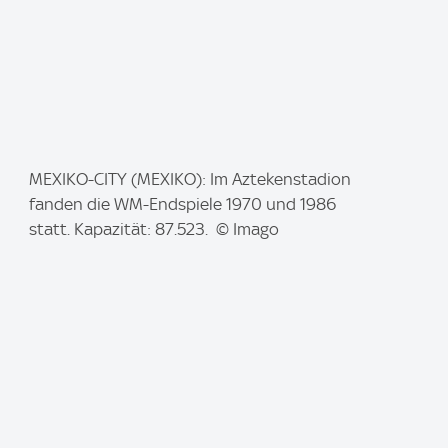
I
MEXIKO-CITY (MEXIKO): Im Aztekenstadion
m
fanden die WM-Endspiele 1970 und 1986
a
statt. Kapazität: 87.523. © Imago
g
e
: