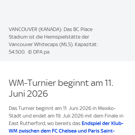
I
VANCOUVER (KANADA): Das BC Place
m
Stadium ist die Heimspielstätte der
a
Vancouver Whitecaps (MLS). Kapazität:
g
54.500. © DPA pa
e
:
WM-Turnier beginnt am 11.
Juni 2026
Das Turnier beginnt am 11. Juni 2026 in Mexiko-
Stadt und endet am 19. Juli 2026 mit dem Finale in
East Rutherford, wo bereits das
Endspiel der Klub-
WM zwischen dem FC Chelsea und Paris Saint-