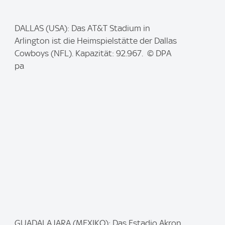
I
DALLAS (USA): Das AT&T Stadium in
m
Arlington ist die Heimspielstätte der Dallas
a
Cowboys (NFL). Kapazität: 92.967. © DPA
g
pa
e
:
I
GUADALAJARA (MEXIKO): Das Estadio Akron