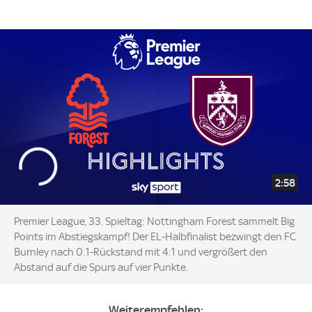
2:58
Premier League, 33. Spieltag: Nottingham Forest sammelt Big
Points im Abstiegskampf! Der EL-Halbfinalist bezwingt den FC
Burnley nach 0:1-Rückstand mit 4:1 und vergrößert den
Abstand auf die Spurs auf vier Punkte.
Weiterempfehlen: