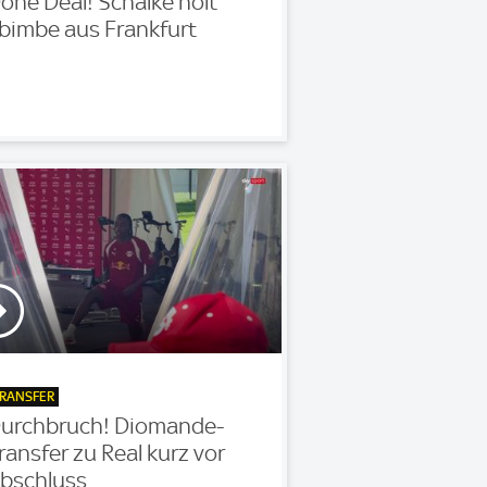
one Deal! Schalke holt
bimbe aus Frankfurt
RANSFER
urchbruch! Diomande-
ransfer zu Real kurz vor
bschluss