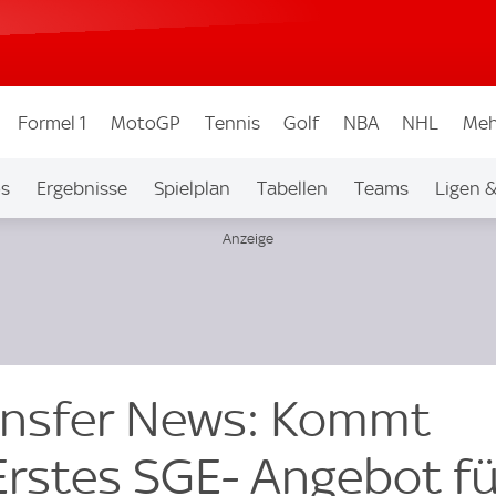
Formel 1
MotoGP
Tennis
Golf
NBA
NHL
Meh
os
Ergebnisse
Spielplan
Tabellen
Teams
Ligen 
ansfer News: Kommt
Erstes SGE- Angebot fü