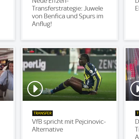
Neue Effzeh-
D
Transferstrategie: Juwele
E
von Benfica und Spurs im
Anflug!
TRANSFER
T
VfB spricht mit Pejcinovic-
D
Alternative
T
A