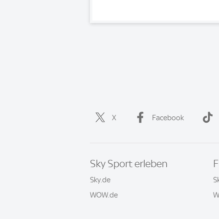
X
Facebook
Sky Sport erleben
F
Sky.de
S
WOW.de
W