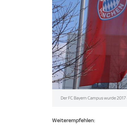
Image:
Der FC Bayern Campus wurde 2017 
Weiterempfehlen: