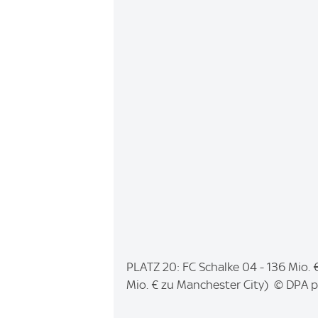
e
:
I
PLATZ 20: FC Schalke 04 - 136 Mio. €
m
Mio. € zu Manchester City) © DPA 
a