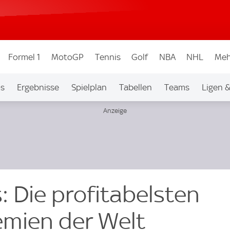
Formel 1
MotoGP
Tennis
Golf
NBA
NHL
Meh
os
Ergebnisse
Spielplan
Tabellen
Teams
Ligen 
: Die profitabelsten
mien der Welt