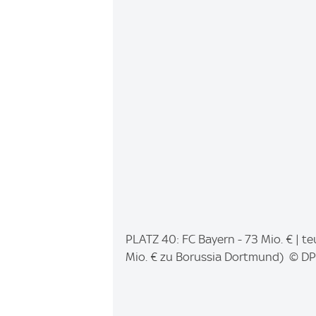
I
PLATZ 40: FC Bayern - 73 Mio. € | t
m
Mio. € zu Borussia Dortmund) © D
a
g
e