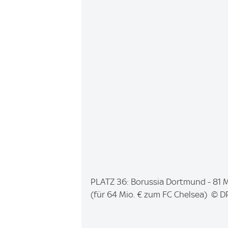
:
I
PLATZ 36: Borussia Dortmund - 81 Mio
m
(für 64 Mio. € zum FC Chelsea) © D
a
g