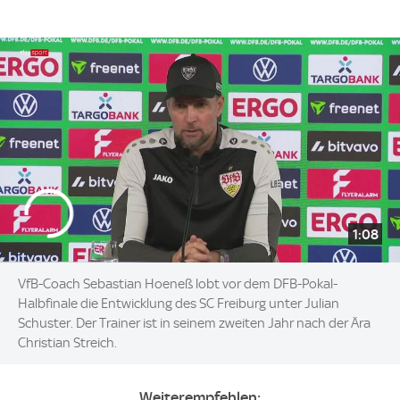
1:08
VfB-Coach Sebastian Hoeneß lobt vor dem DFB-Pokal-
Halbfinale die Entwicklung des SC Freiburg unter Julian
Schuster. Der Trainer ist in seinem zweiten Jahr nach der Ära
Christian Streich.
Weiterempfehlen: