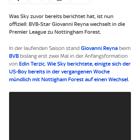
Was Sky zuvor bereits berichtet hat, ist nun
offiziell: BVB-Star Giovanni Reyna wechselt in die
Premier League zu Nottingham Forest.
In der laufenden Saison stand
Giovanni Reyna
beim
BVB
bislang erst zwei Mal in der Anfangsformation
von
Edin Terzic.
Wie
Sky
berichtete, einigte sich der
US-Boy bereits in der vergangenen Woche
mündlich mit Nottigham Forest auf einen Wechsel.