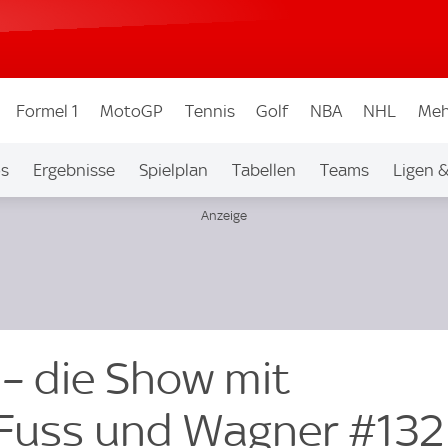
Formel 1
MotoGP
Tennis
Golf
NBA
NHL
Meh
os
Ergebnisse
Spielplan
Tabellen
Teams
Ligen 
– die Show mit
Fuss und Wagner #132