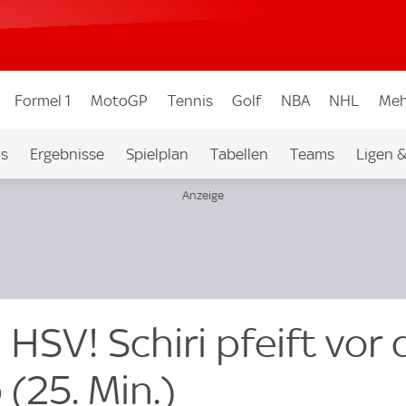
Formel 1
MotoGP
Tennis
Golf
NBA
NHL
Meh
os
Ergebnisse
Spielplan
Tabellen
Teams
Ligen 
 HSV! Schiri pfeift vor
(25. Min.)