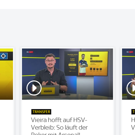
TRANSFER
T
Vieira hofft auf HSV-
H
Verbleib: So läuft der
V
Poker mit Arsenal!