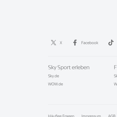
X
Facebook
Sky Sport erleben
F
Sky.de
S
WOW.de
W
Häufige Fragen
Impressum
AGB