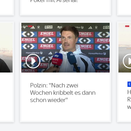
E
Polzin: ''Nach zwei
H
Wochen kribbelt es dann
R
schon wieder''
w