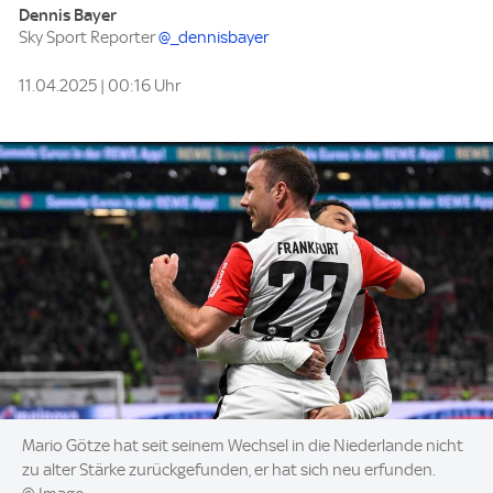
Dennis Bayer
Sky Sport Reporter
@_dennisbayer
11.04.2025 | 00:16 Uhr
Image:
Mario Götze hat seit seinem Wechsel in die Niederlande nicht
zu alter Stärke zurückgefunden, er hat sich neu erfunden.