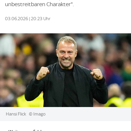
unbestreitbaren Charakter".
03.06.2026 | 20:23 Uhr
Image:
Hansi Flick
© Imago