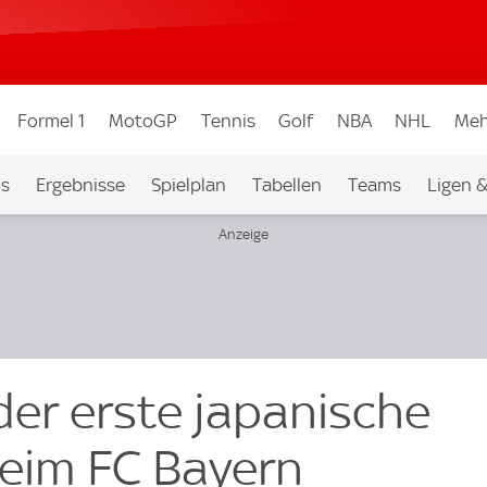
Formel 1
MotoGP
Tennis
Golf
NBA
NHL
Meh
os
Ergebnisse
Spielplan
Tabellen
Teams
Ligen 
 der erste japanische
eim FC Bayern