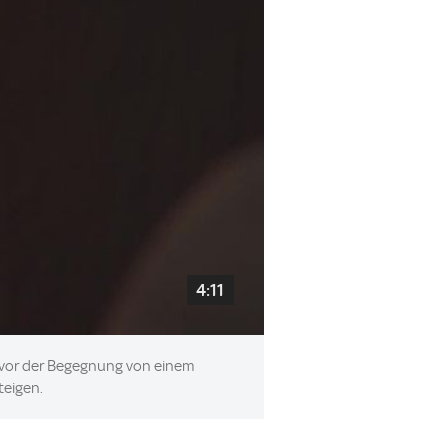
4:11
t vor der Begegnung von einem
teigen.