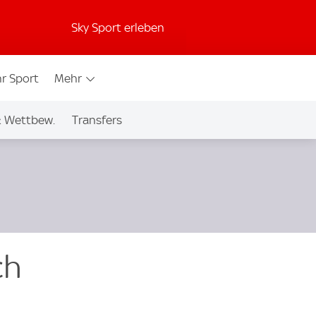
Sky Sport erleben
r Sport
Mehr
& Wettbew.
Transfers
ch