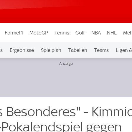
Formel 1
MotoGP
Tennis
Golf
NBA
NHL
Meh
os
Ergebnisse
Spielplan
Tabellen
Teams
Ligen 
 Besonderes" - Kimmi
Pokalendspiel gegen