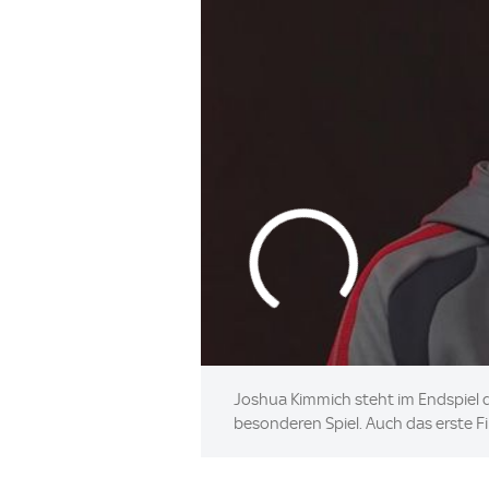
Joshua Kimmich steht im Endspiel 
besonderen Spiel. Auch das erste Fi