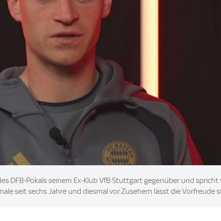
des DFB-Pokals seinem Ex-Klub VfB Stuttgart gegenüber und sprich
nale seit sechs Jahre und diesmal vor Zusehern lässt die Vorfreude s