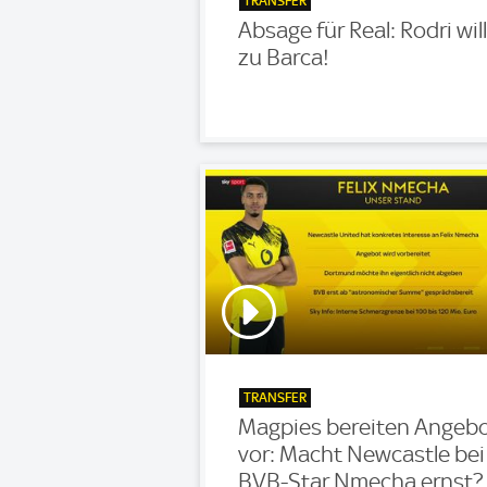
TRANSFER
Absage für Real: Rodri will
zu Barca!
TRANSFER
Magpies bereiten Angeb
vor: Macht Newcastle bei
BVB-Star Nmecha ernst?