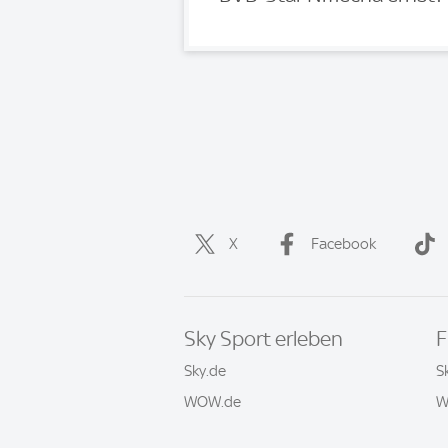
X
Facebook
Sky Sport erleben
F
Sky.de
S
WOW.de
W