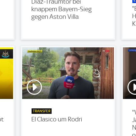
E
Diaz-Traumtor bei
"
knappem Bayern-Sieg
H
gegen Aston Villa
K
TRANSFER
'
ot
El Clasico um Rodri
J
N
o