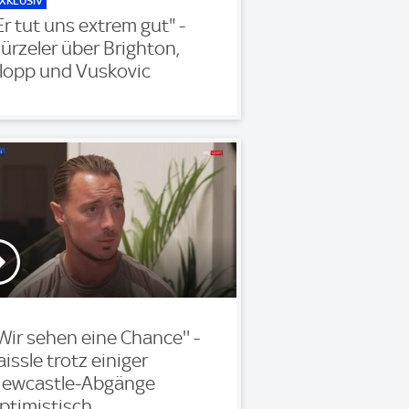
XKLUSIV
Er tut uns extrem gut" -
ürzeler über Brighton,
lopp und Vuskovic
'Wir sehen eine Chance'' -
aissle trotz einiger
ewcastle-Abgänge
ptimistisch