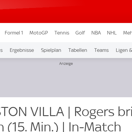
Formel 1
MotoGP
Tennis
Golf
NBA
NHL
Meh
os
Ergebnisse
Spielplan
Tabellen
Teams
Ligen 
STON VILLA | Rogers br
 (15. Min.) | In-Match