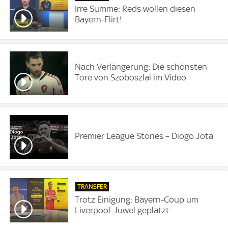
Irre Summe: Reds wollen diesen
Bayern-Flirt!
Nach Verlängerung: Die schönsten
Tore von Szoboszlai im Video
Premier League Stories – Diogo Jota
TRANSFER
Trotz Einigung: Bayern-Coup um
Liverpool-Juwel geplatzt