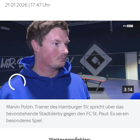
21.01.2026 | 17:47 Uhr
3:14
Marvin Polzin, Trainer des Hamburger SV, spricht über das
bevorstehende Stadtderby gegen den FC St. Pauli. Es sei ein
besonderes Spiel.
Weiterempfehlen: