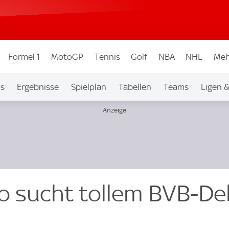
Formel 1
MotoGP
Tennis
Golf
NBA
NHL
Meh
os
Ergebnisse
Spielplan
Tabellen
Teams
Ligen 
o sucht tollem BVB-De