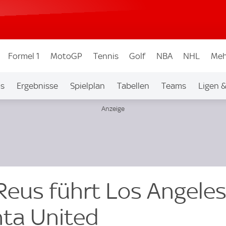
Formel 1
MotoGP
Tennis
Golf
NBA
NHL
Meh
os
Ergebnisse
Spielplan
Tabellen
Teams
Ligen 
Reus führt Los Angele
nta United