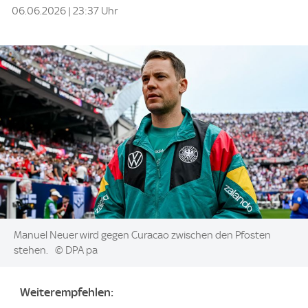
06.06.2026 | 23:37 Uhr
Image:
Manuel Neuer wird gegen Curacao zwischen den Pfosten
stehen.
© DPA pa
Weiterempfehlen: