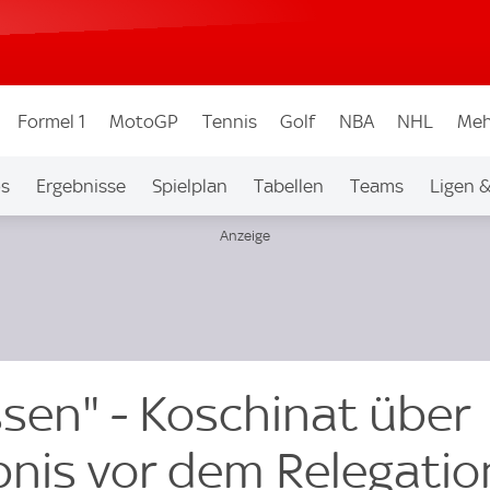
Formel 1
MotoGP
Tennis
Golf
NBA
NHL
Meh
os
Ergebnisse
Spielplan
Tabellen
Teams
Ligen 
ssen" - Koschinat über
bnis vor dem Relegatio