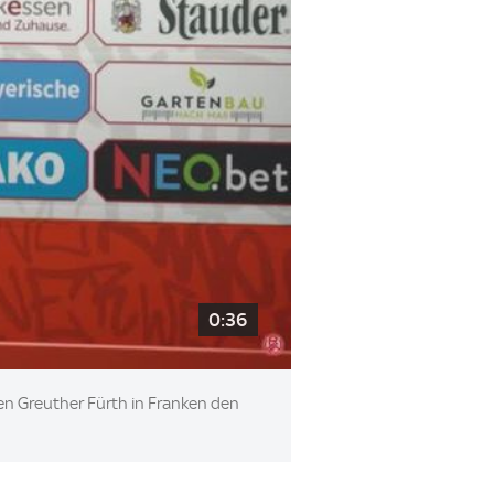
0:36
n Greuther Fürth in Franken den