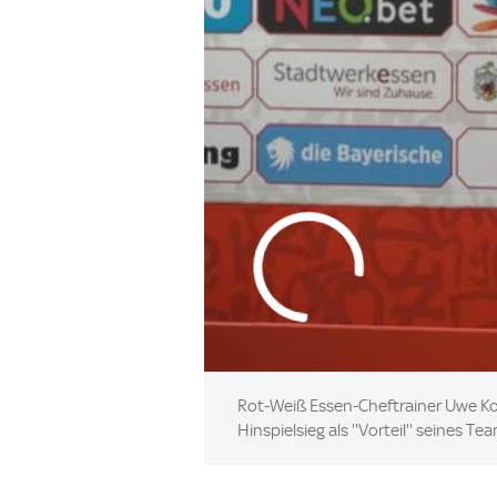
Rot-Weiß Essen-Cheftrainer Uwe Ko
Hinspielsieg als ''Vorteil'' seines