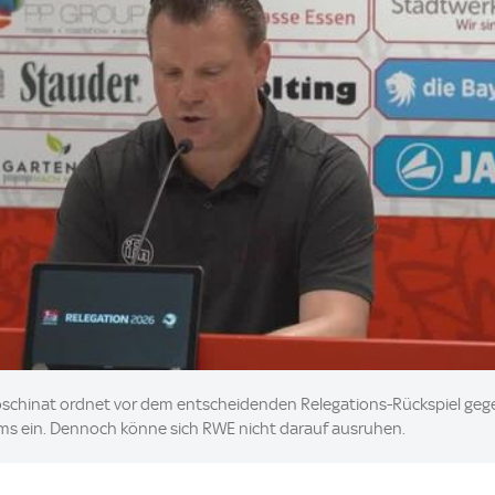
schinat ordnet vor dem entscheidenden Relegations-Rückspiel gege
 Teams ein. Dennoch könne sich RWE nicht darauf ausruhen.