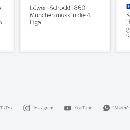
E
g"
Löwen-Schock! 1860
K
München muss in die 4.
'
n
Liga
g
S
TikTok
Instagram
YouTube
WhatsA