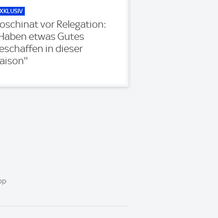
XKLUSIV
oschinat vor Relegation:
'Haben etwas Gutes
eschaffen in dieser
aison''
pp