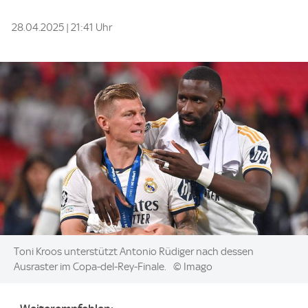
28.04.2025 | 21:41 Uhr
Image:
Toni Kroos unterstützt Antonio Rüdiger nach dessen
Ausraster im Copa-del-Rey-Finale.
© Imago