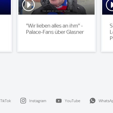
''Wir lieben alles an ihm'' -
S
Palace-Fans über Glasner
L
P
TikTok
Instagram
YouTube
WhatsA