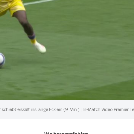
schiebt eiskalt ins lange Eck ein (9. Min.) | In-Match Video Premier 