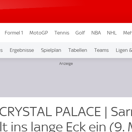
Formel 1
MotoGP
Tennis
Golf
NBA
NHL
Meh
os
Ergebnisse
Spielplan
Tabellen
Teams
Ligen 
0 CRYSTAL PALACE | Sar
t ins lange Eck ein (9. 