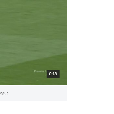
0:18
League