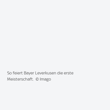
a
g
e
:
I
So feiert Bayer Leverkusen die erste
m
Meisterschaft. © Imago
a
g
e
: