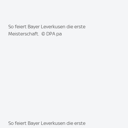
I
So feiert Bayer Leverkusen die erste
m
Meisterschaft. © DPA pa
a
g
e
:
I
So feiert Bayer Leverkusen die erste