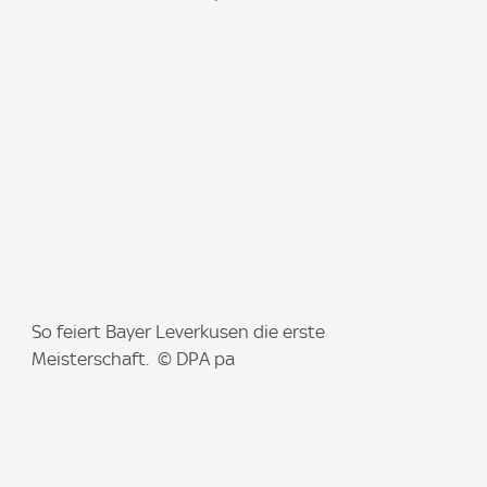
a
g
e
:
I
So feiert Bayer Leverkusen die erste
m
Meisterschaft. © DPA pa
a
g
e
: