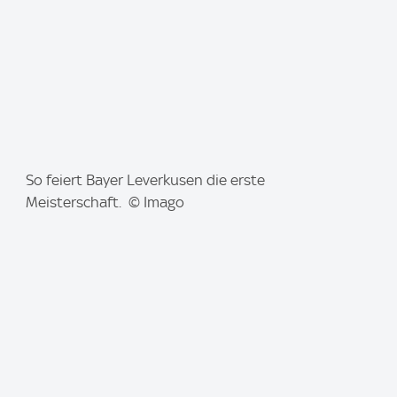
I
So feiert Bayer Leverkusen die erste
m
Meisterschaft. © Imago
a
g
e
: