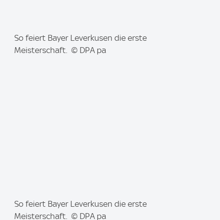
I
So feiert Bayer Leverkusen die erste
m
Meisterschaft. © DPA pa
a
g
e
:
I
So feiert Bayer Leverkusen die erste
m
Meisterschaft. © DPA pa