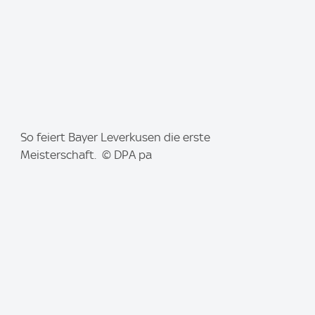
I
So feiert Bayer Leverkusen die erste
m
Meisterschaft. © DPA pa
a
g
e
: