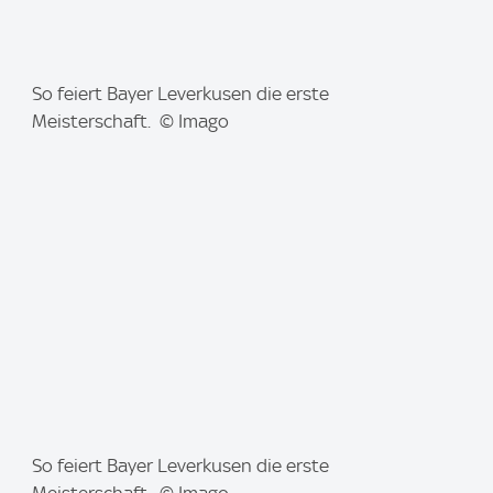
I
So feiert Bayer Leverkusen die erste
m
Meisterschaft. © Imago
a
g
e
:
I
So feiert Bayer Leverkusen die erste