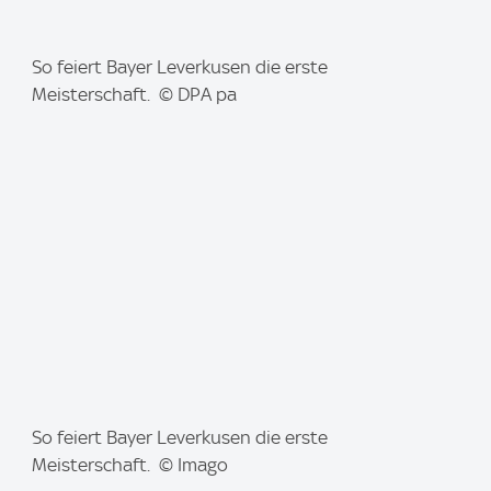
I
So feiert Bayer Leverkusen die erste
m
Meisterschaft. © DPA pa
a
g
e
:
I
So feiert Bayer Leverkusen die erste
m
Meisterschaft. © Imago