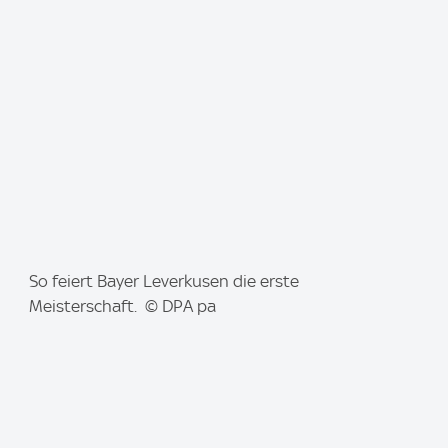
g
e
:
I
So feiert Bayer Leverkusen die erste
m
Meisterschaft. © DPA pa
a
g
e
: