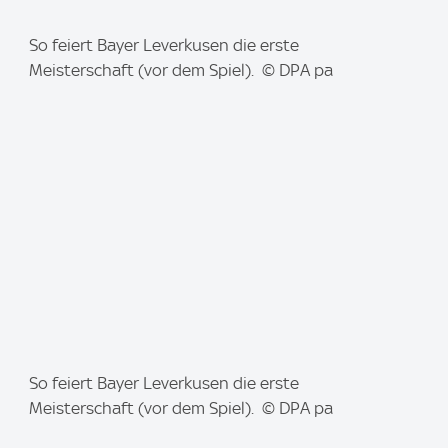
I
So feiert Bayer Leverkusen die erste
m
Meisterschaft (vor dem Spiel). © DPA pa
a
g
e
:
I
So feiert Bayer Leverkusen die erste
m
Meisterschaft (vor dem Spiel). © DPA pa
a