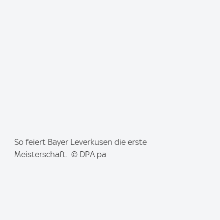
a
g
e
:
I
So feiert Bayer Leverkusen die erste
m
Meisterschaft. © DPA pa
a
g
e
: