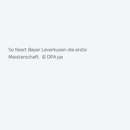
I
So feiert Bayer Leverkusen die erste
m
Meisterschaft. © DPA pa
a
g
e
: