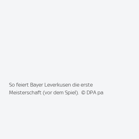
g
e
:
I
So feiert Bayer Leverkusen die erste
m
Meisterschaft (vor dem Spiel). © DPA pa
a
g
e
: