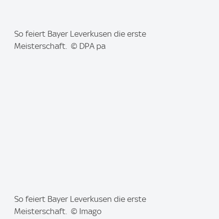
I
So feiert Bayer Leverkusen die erste
m
Meisterschaft. © DPA pa
a
g
e
:
I
So feiert Bayer Leverkusen die erste
m
Meisterschaft. © Imago