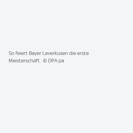
I
So feiert Bayer Leverkusen die erste
m
Meisterschaft. © DPA pa
a
g
e
: