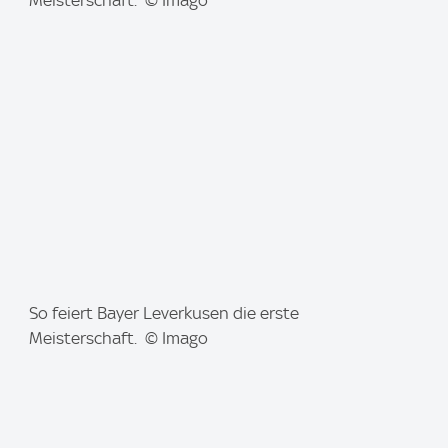
m
Meisterschaft. © Imago
a
g
e
:
I
So feiert Bayer Leverkusen die erste
m
Meisterschaft. © Imago
a
g
e
: