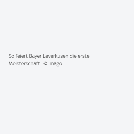
I
So feiert Bayer Leverkusen die erste
m
Meisterschaft. © Imago
a
g
e
: