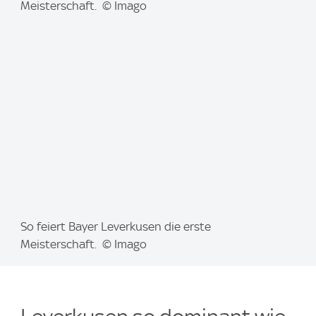
m
Meisterschaft. © Imago
a
g
e
:
I
So feiert Bayer Leverkusen die erste
m
Meisterschaft. © Imago
a
g
e
: