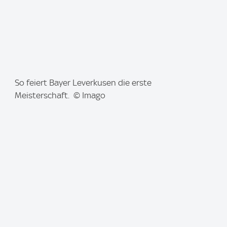
I
So feiert Bayer Leverkusen die erste
m
Meisterschaft. © Imago
a
g
e
: