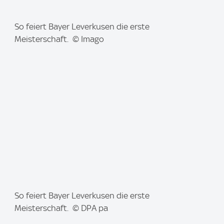
I
So feiert Bayer Leverkusen die erste
m
Meisterschaft. © Imago
a
g
e
:
I
So feiert Bayer Leverkusen die erste
m
Meisterschaft. © DPA pa
a