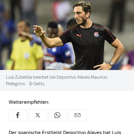
Image:
Luis Zubeldia beerbet bei Deportivo Alaves Mauricio
Pellegrino.
© Getty
Weiterempfehlen:
Der spanische Erstligist Deportivo Alaves hat Luis