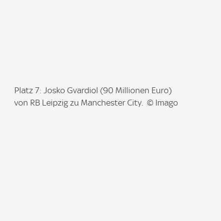
I
Platz 7: Josko Gvardiol (90 Millionen Euro)
m
von RB Leipzig zu Manchester City. © Imago
a
g
e
: