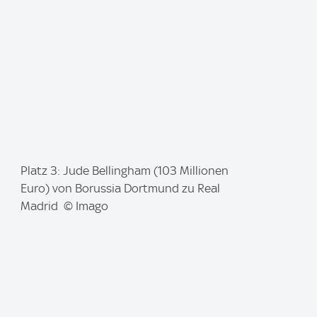
:
I
Platz 3: Jude Bellingham (103 Millionen
m
Euro) von Borussia Dortmund zu Real
a
Madrid © Imago
g
e
: