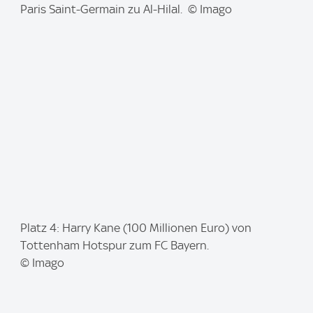
m
Paris Saint-Germain zu Al-Hilal. © Imago
a
g
e
:
I
Platz 4: Harry Kane (100 Millionen Euro) von
m
Tottenham Hotspur zum FC Bayern.
a
© Imago
g
e