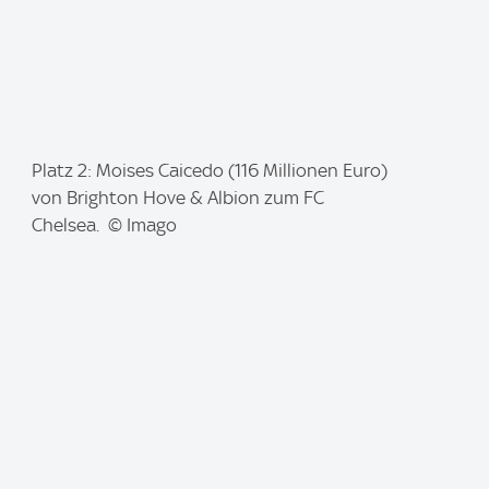
I
Platz 2: Moises Caicedo (116 Millionen Euro)
m
von Brighton Hove & Albion zum FC
a
Chelsea. © Imago
g
e
: