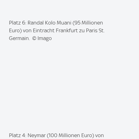
I
Platz 6: Randal Kolo Muani (95 Millionen
m
Euro) von Eintracht Frankfurt zu Paris St.
a
Germain. © Imago
g
e
:
I
Platz 4: Neymar (100 Millionen Euro) von