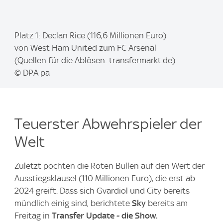
I
Platz 1: Declan Rice (116,6 Millionen Euro)
m
von West Ham United zum FC Arsenal
a
(Quellen für die Ablösen: transfermarkt.de)
g
© DPA pa
e
:
Teuerster Abwehrspieler der
Welt
Zuletzt pochten die Roten Bullen auf den Wert der
Ausstiegsklausel (110 Millionen Euro), die erst ab
2024 greift. Dass sich Gvardiol und City bereits
mündlich einig sind, berichtete
Sky
bereits am
Freitag in
Transfer Update - die Show.