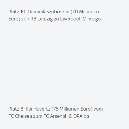
I
Platz 10: Dominik Szoboszlai (70 Millionen
m
Euro) von RB Leipzig zu Liverpool © Imago
a
g
e
:
I
Platz 8: Kai Havertz (75 Millionen Euro) vom
m
FC Chelsea zum FC Arsenal © DPA pa
a