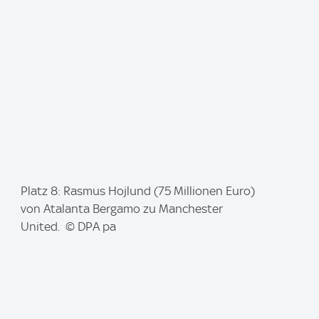
g
e
:
I
Platz 8: Rasmus Hojlund (75 Millionen Euro)
m
von Atalanta Bergamo zu Manchester
a
United. © DPA pa
g
e
: