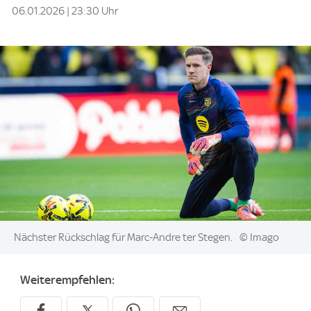
06.01.2026 | 23:30 Uhr
Image:
Nächster Rückschlag für Marc-Andre ter Stegen.
© Imago
Weiterempfehlen: