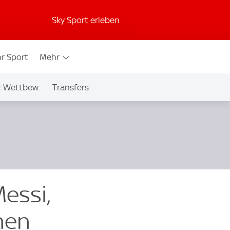
Sky Sport erleben
r Sport
Mehr
& Wettbew.
Transfers
essi,
nen