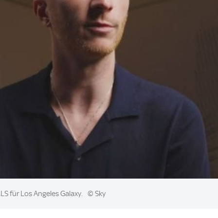
MLS für Los Angeles Galaxy.
© Sky