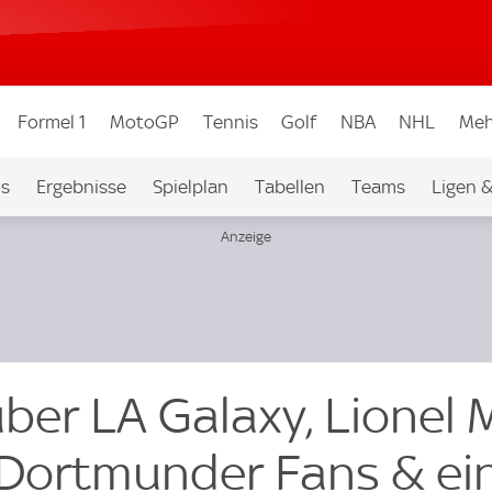
Formel 1
MotoGP
Tennis
Golf
NBA
NHL
Meh
os
Ergebnisse
Spielplan
Tabellen
Teams
Ligen 
er LA Galaxy, Lionel M
 Dortmunder Fans & ei