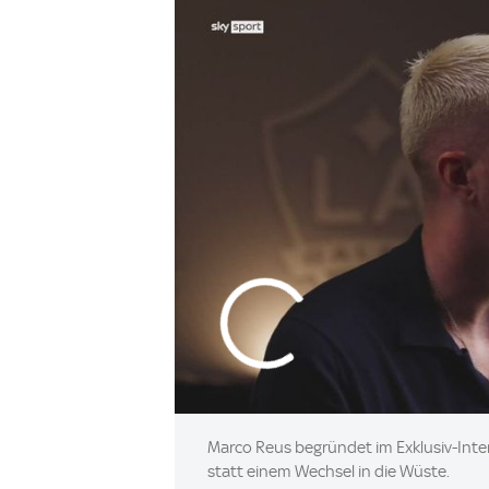
Marco Reus begründet im Exklusiv-Inte
statt einem Wechsel in die Wüste.