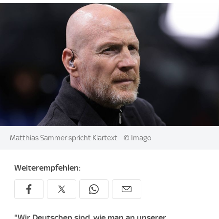
Image:
Matthias Sammer spricht Klartext.
© Imago
Weiterempfehlen:
"Wir Deutschen sind, wie man an unserer