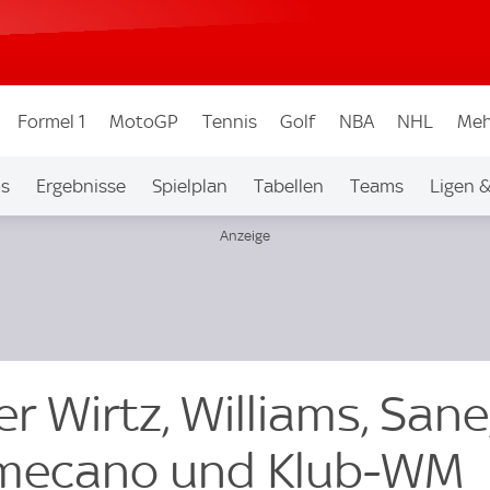
Formel 1
MotoGP
Tennis
Golf
NBA
NHL
Meh
os
Ergebnisse
Spielplan
Tabellen
Teams
Ligen 
r Wirtz, Williams, Sane
pamecano und Klub-WM