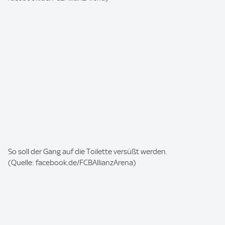
g
e
:
I
So soll der Gang auf die Toilette versüßt werden.
m
(Quelle: facebook.de/FCBAllianzArena)
a
g
e
: