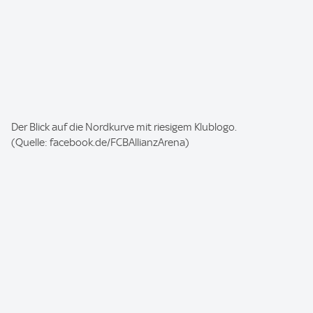
I
Der Blick auf die Nordkurve mit riesigem Klublogo.
m
(Quelle: facebook.de/FCBAllianzArena)
a
g
e
: