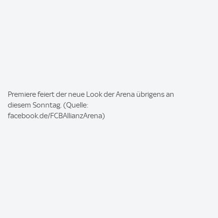
I
Premiere feiert der neue Look der Arena übrigens an
m
diesem Sonntag. (Quelle:
a
facebook.de/FCBAllianzArena)
g
e
: