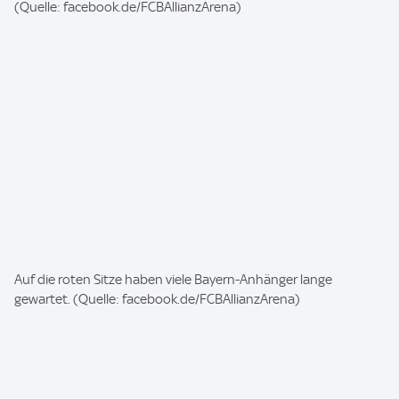
m
(Quelle: facebook.de/FCBAllianzArena)
a
g
e
:
I
Auf die roten Sitze haben viele Bayern-Anhänger lange
m
gewartet. (Quelle: facebook.de/FCBAllianzArena)
a
g
e
: