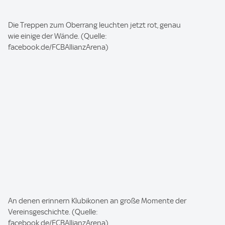
I
Die Treppen zum Oberrang leuchten jetzt rot, genau
m
wie einige der Wände. (Quelle:
a
facebook.de/FCBAllianzArena)
g
e
:
I
An denen erinnern Klubikonen an große Momente der
m
Vereinsgeschichte. (Quelle:
a
facebook.de/FCBAllianzArena)