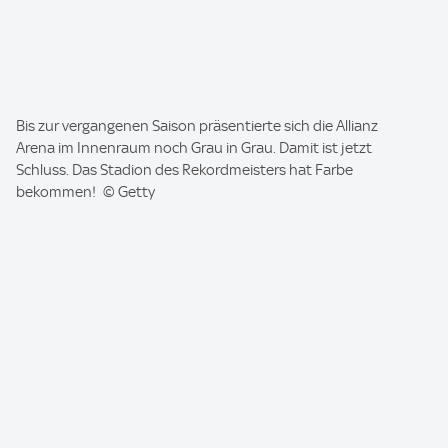
I
Bis zur vergangenen Saison präsentierte sich die Allianz
m
Arena im Innenraum noch Grau in Grau. Damit ist jetzt
a
Schluss. Das Stadion des Rekordmeisters hat Farbe
g
bekommen! © Getty
e
: