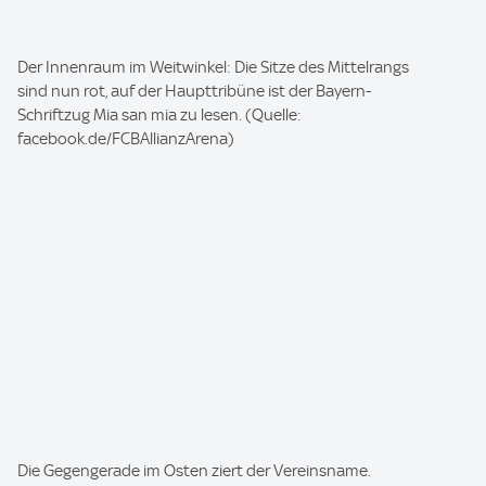
I
Der Innenraum im Weitwinkel: Die Sitze des Mittelrangs
m
sind nun rot, auf der Haupttribüne ist der Bayern-
a
Schriftzug Mia san mia zu lesen. (Quelle:
g
facebook.de/FCBAllianzArena)
e
:
I
Die Gegengerade im Osten ziert der Vereinsname.