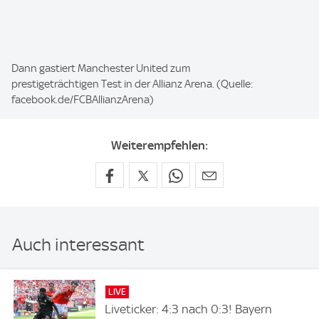
I
Dann gastiert Manchester United zum
m
prestigeträchtigen Test in der Allianz Arena. (Quelle:
a
facebook.de/FCBAllianzArena)
g
e
Weiterempfehlen:
:
Auch interessant
LIVE
Liveticker: 4:3 nach 0:3! Bayern