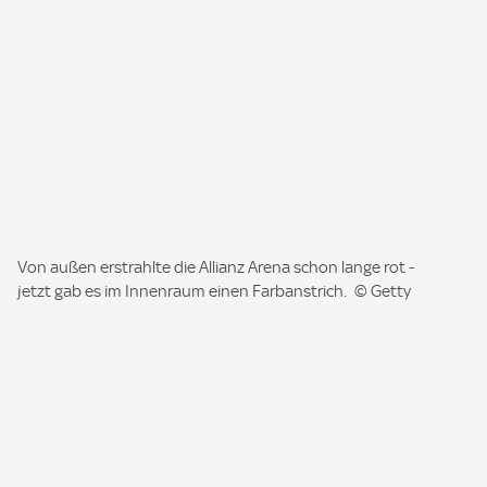
I
Von außen erstrahlte die Allianz Arena schon lange rot -
m
jetzt gab es im Innenraum einen Farbanstrich. © Getty
a
g
e
: