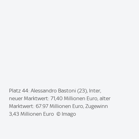
e
:
I
Platz 44: Alessandro Bastoni (23), Inter,
m
neuer Marktwert: 71,40 Millionen Euro, alter
a
Marktwert: 67.97 Millionen Euro, Zugewinn
g
3,43 Millionen Euro © Imago
e
: