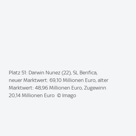
I
Platz 51: Darwin Nunez (22), SL Benfica,
m
neuer Marktwert: 69,10 Millionen Euro, alter
a
Marktwert: 48,96 Millionen Euro, Zugewinn
g
20,14 Millionen Euro © Imago
e
: