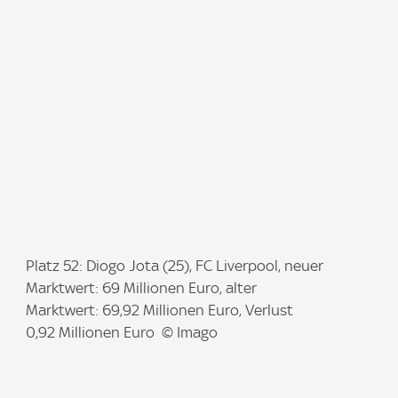
e
:
I
Platz 52: Diogo Jota (25), FC Liverpool, neuer
m
Marktwert: 69 Millionen Euro, alter
a
Marktwert: 69,92 Millionen Euro, Verlust
g
0,92 Millionen Euro © Imago
e
: