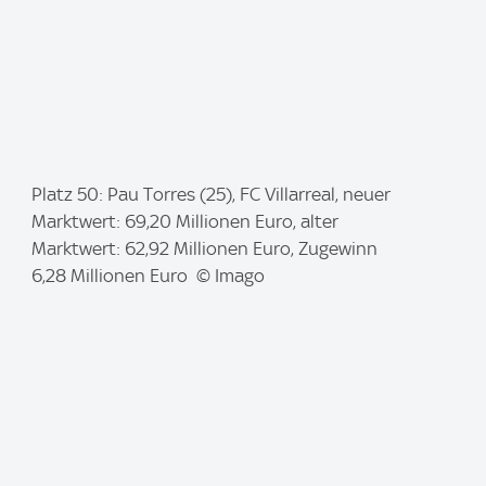
I
Platz 50: Pau Torres (25), FC Villarreal, neuer
m
Marktwert: 69,20 Millionen Euro, alter
a
Marktwert: 62,92 Millionen Euro, Zugewinn
g
6,28 Millionen Euro © Imago
e
: