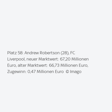
I
Platz 58: Andrew Robertson (28), FC
m
Liverpool, neuer Marktwert: 67,20 Millionen
a
Euro, alter Marktwert: 66,73 Millionen Euro,
g
Zugewinn: 0,47 Millionen Euro © Imago
e
: