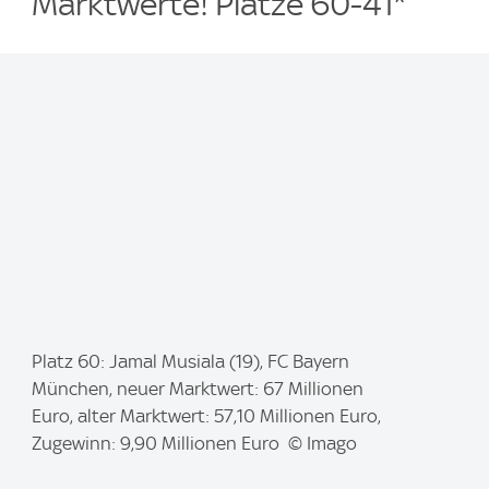
Marktwerte! Plätze 60-41*
I
Platz 60: Jamal Musiala (19), FC Bayern
m
München, neuer Marktwert: 67 Millionen
a
Euro, alter Marktwert: 57,10 Millionen Euro,
g
Zugewinn: 9,90 Millionen Euro © Imago
e