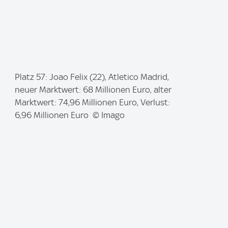
I
Platz 57: Joao Felix (22), Atletico Madrid,
m
neuer Marktwert: 68 Millionen Euro, alter
a
Marktwert: 74,96 Millionen Euro, Verlust:
g
6,96 Millionen Euro © Imago
e
: