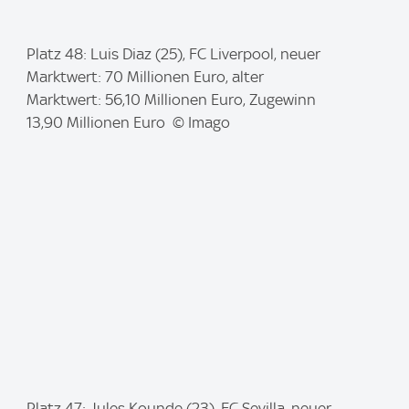
I
Platz 48: Luis Diaz (25), FC Liverpool, neuer
m
Marktwert: 70 Millionen Euro, alter
a
Marktwert: 56,10 Millionen Euro, Zugewinn
g
13,90 Millionen Euro © Imago
e
:
I
Platz 47: Jules Kounde (23), FC Sevilla, neuer