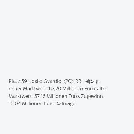
:
I
Platz 59: Josko Gvardiol (20), RB Leipzig,
m
neuer Marktwert: 67,20 Millionen Euro, alter
a
Marktwert: 57,16 Millionen Euro, Zugewinn:
g
10,04 Millionen Euro © Imago
e
: