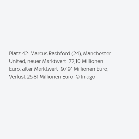
I
Platz 42: Marcus Rashford (24), Manchester
m
United, neuer Marktwert: 72,10 Millionen
a
Euro, alter Marktwert: 97,91 Millionen Euro,
g
Verlust 25,81 Millionen Euro © Imago
e
: