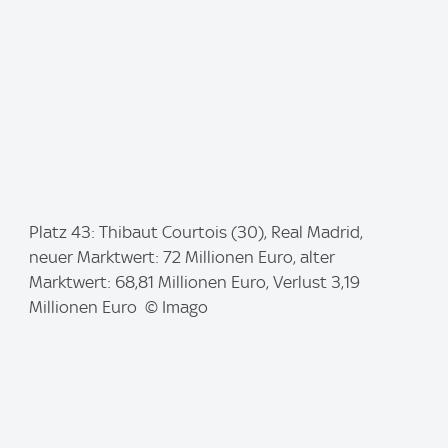
I
Platz 43: Thibaut Courtois (30), Real Madrid,
m
neuer Marktwert: 72 Millionen Euro, alter
a
Marktwert: 68,81 Millionen Euro, Verlust 3,19
g
Millionen Euro © Imago
e
: