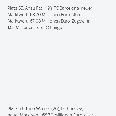
I
Platz 55: Ansu Fati (19), FC Barcelona, neuer
m
Marktwert: 68,70 Millionen Euro, alter
a
Marktwert: 67,08 Millionen Euro, Zugewinn:
g
1,62 Millionen Euro © Imago
e
:
I
Platz 54: Timo Werner (26), FC Chelsea,
m
neuer Marktwert: 68,70 Millionen Euro, alter