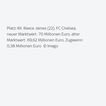
I
Platz 49: Reece James (22), FC Chelsea,
m
neuer Marktwert: 70 Millionen Euro, alter
a
Marktwert: 69,62 Millionen Euro, Zugewinn
g
0,38 Millionen Euro © Imago
e
: