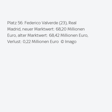
I
Platz 56: Federico Valverde (23), Real
m
Madrid, neuer Marktwert: 68,20 Millionen
a
Euro, alter Marktwert: 68,42 Millionen Euro,
g
Verlust: 0,22 Millionen Euro © Imago
e
: